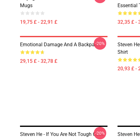
Mugs
Essential 
19,75 £ - 22,91 £
32,35 £ - 
-20%
Emotional Damage And A Backpack
Steven He 
Shirt
29,15 £ - 32,78 £
20,93 £ - 
-20%
Steven He - If You Are Not Tough Case
Steven He