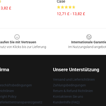
Case
13,82 £
12,71 £ - 13,82 £
aufen Sie mit Vertrauen
Internationale Garanti
utz von Klicks bis zur Lieferung
Im Nutzungsland angebo
irma
Unsere Unterstützung
Versand und Lieferrichtlinien
Geschäftsbedingungen
Zahlungsbedingungen
ichtlinien
Return & Refund Richtlinien
ight Policy
Kontaktieren Sie uns
eferkettentransparenzgesetz
Kundenhilfe (FAQ)