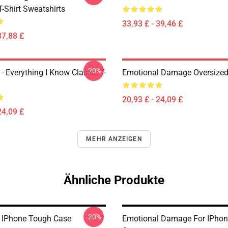
T-Shirt Sweatshirts
33,93 £ - 39,46 £
37,88 £
-20%
- Everything I Know Classic T-
Emotional Damage Oversized 
20,93 £ - 24,09 £
24,09 £
MEHR ANZEIGEN
Ähnliche Produkte
-20%
 IPhone Tough Case
Emotional Damage For IPho