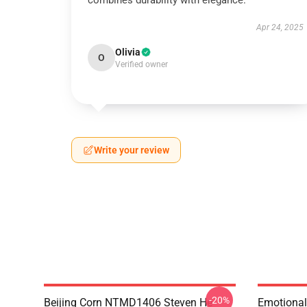
combines durability with elegance.
Apr 24, 2025
Olivia
O
Verified owner
Write your review
-20%
Beijing Corn NTMD1406 Steven He
Emotiona