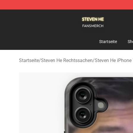
Steven He Shop - Official Steven He Merchandise Store
Startseite
Sh
Startseite
/
Steven He Rechtssachen
/
Steven He iPhone