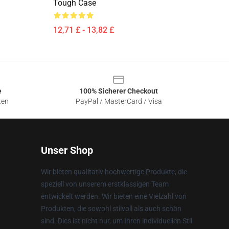
Tough Case
12,71 £ - 13,82 £
e
100% Sicherer Checkout
ten
PayPal / MasterCard / Visa
Unser Shop
Wir bieten qualitativ hochwertige Produkte, die
speziell von unserem erstklassigen Team
entwickelt werden. Wir bieten eine Vielzahl von
Produkten, die sowohl stilvoll als auch schön
sind. Dies ist nicht nur, um Ihren individuellen Stil