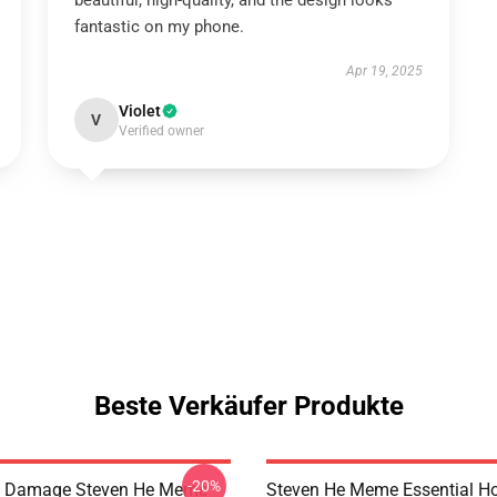
beautiful, high-quality, and the design looks
fantastic on my phone.
Apr 19, 2025
Violet
V
Verified owner
Beste Verkäufer Produkte
-20%
l Damage Steven He Meme
Steven He Meme Essential H