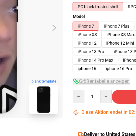
PC black frosted shell
RPC 
Model
iPhone 7
iPhone 7 Plus
iPhone XS
iPhone XS Max
iPhone 12
iPhone 12 Mini
iPhone 13 Pro
iPhone 13 
iPhone 14 Pro Max
iPhone
iphone 16
iphone 16 Pro
Größentabelle anzeigen
blank template
Quantity
Diese Aktion endet in
02
Deliver to United States