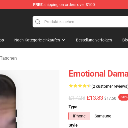
FREE
shipping on orders over $100
op
Nach Kategorie einkaufen
Bestellung verfolgen
Bl
 Taschen
Emotional Dama
(2 customer reviews
£17.28
£13.83
-20%
$17.50
Type
iPhone
Samsung
Style