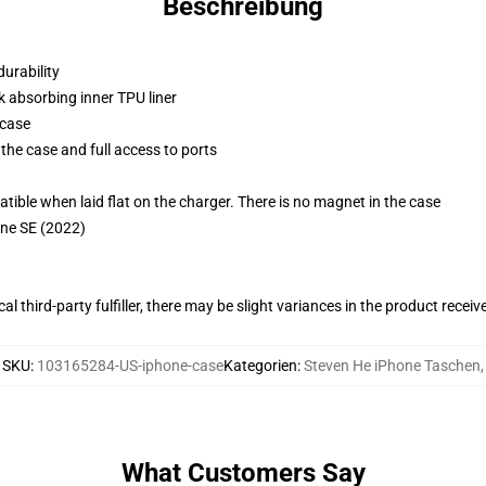
Beschreibung
durability
k absorbing inner TPU liner
 case
the case and full access to ports
g
le when laid flat on the charger. There is no magnet in the case
one SE (2022)
al third-party fulfiller, there may be slight variances in the product receiv
SKU
:
103165284-US-iphone-case
Kategorien
:
Steven He iPhone Taschen
,
What Customers Say