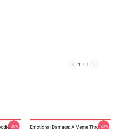
1
/
1
-20%
-20%
oodies
Emotional Damage: A Meme Throw