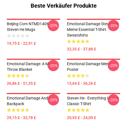
Beste Verkäufer Produkte
Beijing Corn NTMD1406
Emotional Damage Steven He
-20%
-20%
Steven He Mugs
Meme Essential T-Shirt
Sweatshirts
19,75 £ - 22,91 £
32,35 £ - 37,88 £
Emotional Damage: A Meme
Emotional Damage Meme
-20%
-20%
Throw Blanket
Poster
26,86 £ - 51,35 £
15,64 £ - 36,26 £
Emotional Damage And A
Steven He - Everything I Know
-20%
-20%
Backpack
Classic T-Shirt
29,15 £ - 32,78 £
20,93 £ - 24,09 £