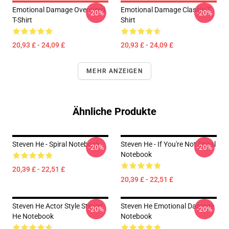
Emotional Damage Oversized
Emotional Damage Classic T-
-20%
-20%
T-Shirt
Shirt
20,93 £ - 24,09 £
20,93 £ - 24,09 £
MEHR ANZEIGEN
Ähnliche Produkte
Steven He - Spiral Notebook
Steven He - If You're Not Spiral
-20%
-20%
Notebook
20,39 £ - 22,51 £
20,39 £ - 22,51 £
Steven He Actor Style Steven
Steven He Emotional Damage
-20%
-20%
He Notebook
Notebook