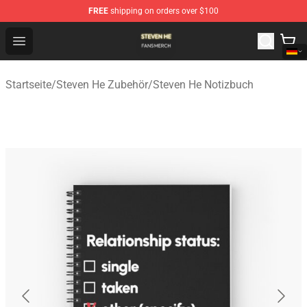
FREE
shipping on orders over $100
Steven He Shop - Official Steven He Merchandise Store
Open menu
Startseite
/
Steven He Zubehör
/
Steven He Notizbuch