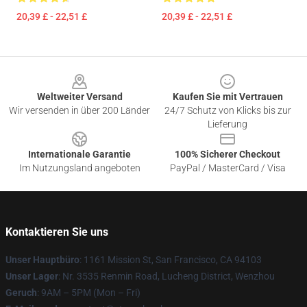
20,39 £ - 22,51 £
20,39 £ - 22,51 £
Footer
Weltweiter Versand
Kaufen Sie mit Vertrauen
Wir versenden in über 200 Länder
24/7 Schutz von Klicks bis zur
Lieferung
Internationale Garantie
100% Sicherer Checkout
Im Nutzungsland angeboten
PayPal / MasterCard / Visa
Kontaktieren Sie uns
Unser Hauptbüro
: 1161 Mission St, San Francisco, CA 94103
Unser Lager
: Nr. 3535 Renmin Road, Lucheng District, Wenzhou
Geruch
: 9AM – 5PM (Mon – Fri)