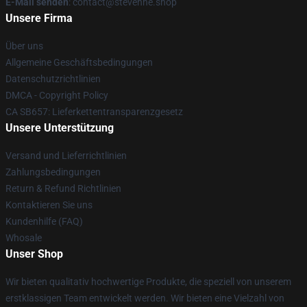
E-Mail senden
: contact@stevenhe.shop
Unsere Firma
Über uns
Allgemeine Geschäftsbedingungen
Datenschutzrichtlinien
DMCA - Copyright Policy
CA SB657: Lieferkettentransparenzgesetz
Unsere Unterstützung
Versand und Lieferrichtlinien
Zahlungsbedingungen
Return & Refund Richtlinien
Kontaktieren Sie uns
Kundenhilfe (FAQ)
Whosale
Unser Shop
Wir bieten qualitativ hochwertige Produkte, die speziell von unserem
erstklassigen Team entwickelt werden. Wir bieten eine Vielzahl von