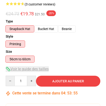
(3 customer reviews)
€24.73
€19.78
-20%
$21.50
Type
Snapback Hat
Bucket Hat
Beanie
Style
Printing
Size
56cm to 60cm
Voir le guide des tailles
Quantity
AJOUTER AU PANIER
Cette vente se termine dans
04
:
53
:
54