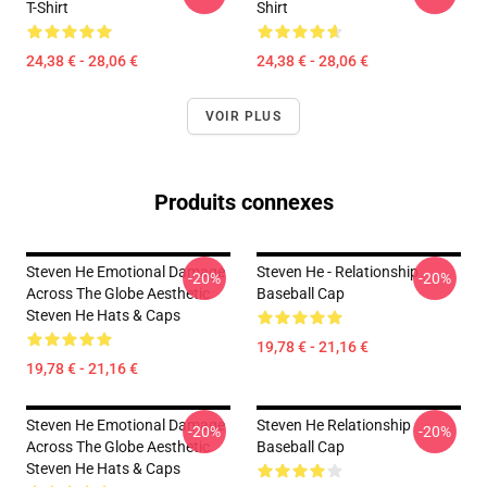
T-Shirt
Shirt
24,38 € - 28,06 €
24,38 € - 28,06 €
VOIR PLUS
Produits connexes
Steven He Emotional Damage
Steven He - Relationship
-20%
-20%
Across The Globe Aesthetic
Baseball Cap
Steven He Hats & Caps
19,78 € - 21,16 €
19,78 € - 21,16 €
Steven He Emotional Damage
Steven He Relationship
-20%
-20%
Across The Globe Aesthetic
Baseball Cap
Steven He Hats & Caps