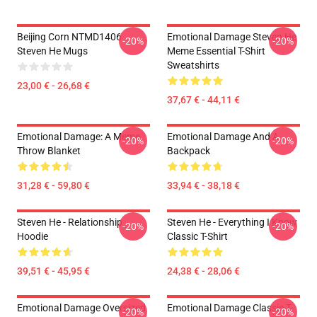
Beijing Corn NTMD1406
Emotional Damage Steven He
-20%
-20%
Steven He Mugs
Meme Essential T-Shirt
Sweatshirts
23,00 € - 26,68 €
37,67 € - 44,11 €
Emotional Damage: A Meme
Emotional Damage And A
-20%
-20%
Throw Blanket
Backpack
31,28 € - 59,80 €
33,94 € - 38,18 €
Steven He - Relationship
Steven He - Everything I Know
-20%
-20%
Hoodie
Classic T-Shirt
39,51 € - 45,95 €
24,38 € - 28,06 €
Emotional Damage Oversized
Emotional Damage Classic T-
-20%
-20%