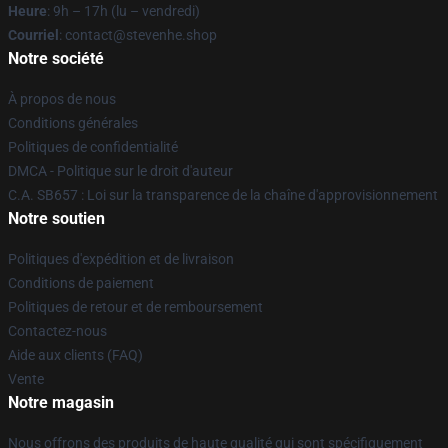
Heure
: 9h – 17h (lu – vendredi)
Courriel
: contact@stevenhe.shop
Notre société
À propos de nous
Conditions générales
Politiques de confidentialité
DMCA - Politique sur le droit d'auteur
C.A. SB657 : Loi sur la transparence de la chaîne d'approvisionnement
Notre soutien
Politiques d'expédition et de livraison
Conditions de paiement
Politiques de retour et de remboursement
Contactez-nous
Aide aux clients (FAQ)
Vente
Notre magasin
Nous offrons des produits de haute qualité qui sont spécifiquement