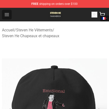
FREE
shipping on orders over $100
Steven He Shop - Official Steven He Merchandise Store
Open menu
Accueil
/
Steven He Vêtements
/
Steven He Chapeaux et chapeaux