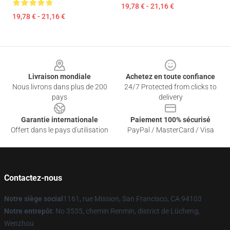
19,78 € - 21,16 €
19,78 € - 21,16 €
Footer
Livraison mondiale
Achetez en toute confiance
Nous livrons dans plus de 200
24/7 Protected from clicks to
pays
delivery
Garantie internationale
Paiement 100% sécurisé
Offert dans le pays d'utilisation
PayPal / MasterCard / Visa
Contactez-nous
Notre siège social
1161, rue Mission, San Francisco, CA 94103
Notre entrepôt
: No 3535, chemin Renmin, district de Lücheng,
Wenzhou