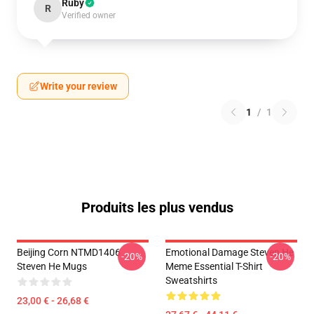
Ruby
R
Verified owner
Write your review
1
/
1
Produits les plus vendus
Beijing Corn NTMD1406
Emotional Damage Steven He
-20%
-20%
Steven He Mugs
Meme Essential T-Shirt
Sweatshirts
23,00 € - 26,68 €