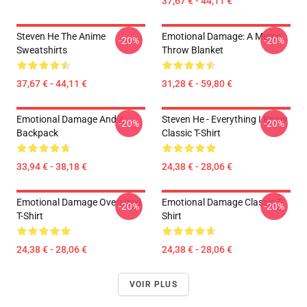
37,67 € - 44,11 €
Steven He The Anime
Emotional Damage: A Meme
-20%
-20%
Sweatshirts
Throw Blanket
37,67 € - 44,11 €
31,28 € - 59,80 €
Emotional Damage And A
Steven He - Everything I Know
-20%
-20%
Backpack
Classic T-Shirt
33,94 € - 38,18 €
24,38 € - 28,06 €
Emotional Damage Oversized
Emotional Damage Classic T-
-20%
-20%
T-Shirt
Shirt
24,38 € - 28,06 €
24,38 € - 28,06 €
VOIR PLUS