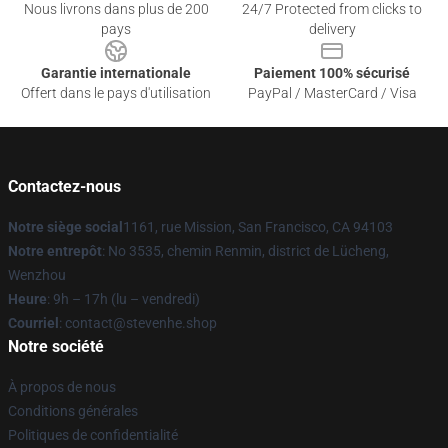
Nous livrons dans plus de 200
24/7 Protected from clicks to
pays
delivery
Garantie internationale
Paiement 100% sécurisé
Offert dans le pays d'utilisation
PayPal / MasterCard / Visa
Contactez-nous
Notre siège social
1161, rue Mission, San Francisco, CA 94103
Notre entrepôt
: No 3535, chemin Renmin, district de Lücheng,
Wenzhou
Heure
: 9h – 17h (lu – vendredi)
Courriel
: contact@stevenhe.shop
Notre société
À propos de nous
Conditions générales
Politiques de confidentialité