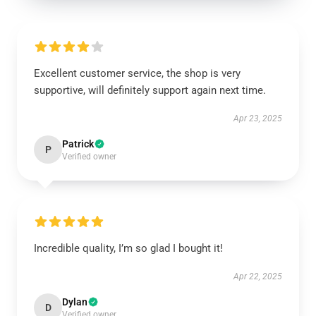
Excellent customer service, the shop is very
supportive, will definitely support again next time.
Apr 23, 2025
Patrick
P
Verified owner
Incredible quality, I’m so glad I bought it!
Apr 22, 2025
Dylan
D
Verified owner