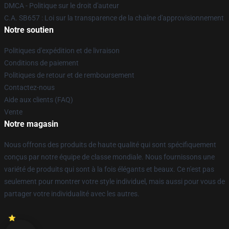
DMCA - Politique sur le droit d'auteur
C.A. SB657 : Loi sur la transparence de la chaîne d'approvisionnement
Notre soutien
Politiques d'expédition et de livraison
Conditions de paiement
Politiques de retour et de remboursement
Contactez-nous
Aide aux clients (FAQ)
Vente
Notre magasin
Nous offrons des produits de haute qualité qui sont spécifiquement
conçus par notre équipe de classe mondiale. Nous fournissons une
variété de produits qui sont à la fois élégants et beaux. Ce n'est pas
seulement pour montrer votre style individuel, mais aussi pour vous de
partager votre individualité avec les autres.