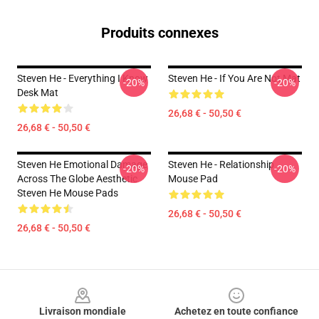
Produits connexes
Steven He - Everything I Know
Steven He - If You Are Not Mat
-20%
-20%
Desk Mat
26,68 € - 50,50 €
26,68 € - 50,50 €
Steven He Emotional Damage
Steven He - Relationship
-20%
-20%
Across The Globe Aesthetic
Mouse Pad
Steven He Mouse Pads
26,68 € - 50,50 €
26,68 € - 50,50 €
Footer
Livraison mondiale
Achetez en toute confiance