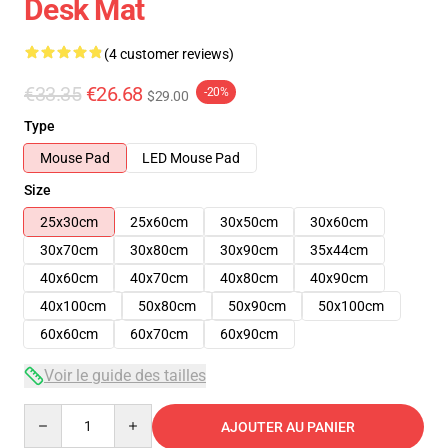
Desk Mat
(4 customer reviews)
€33.35
€26.68
-20%
$29.00
Type
Mouse Pad
LED Mouse Pad
Size
25x30cm
25x60cm
30x50cm
30x60cm
30x70cm
30x80cm
30x90cm
35x44cm
40x60cm
40x70cm
40x80cm
40x90cm
40x100cm
50x80cm
50x90cm
50x100cm
60x60cm
60x70cm
60x90cm
Voir le guide des tailles
Quantity
AJOUTER AU PANIER