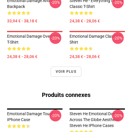
Emotional Damage And A
Steven He - Everything I Know
-20%
-20%
Backpack
Classic T-Shirt
33,94 € - 38,18 €
24,38 € - 28,06 €
Emotional Damage Oversized
Emotional Damage Classic T-
-20%
-20%
T-Shirt
Shirt
24,38 € - 28,06 €
24,38 € - 28,06 €
VOIR PLUS
Produits connexes
Emotional Damage Tough
Steven He Emotional Damage
-20%
-20%
IPhone Case
Across The Globe Aesthetic
Steven He IPhone Cases