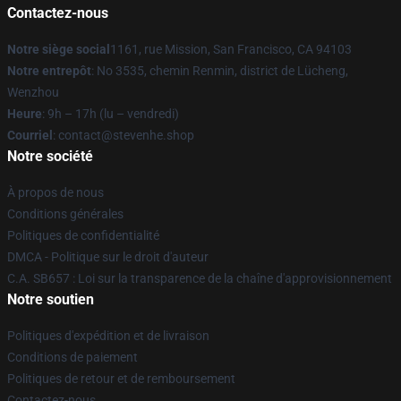
Contactez-nous
Notre siège social
1161, rue Mission, San Francisco, CA 94103
Notre entrepôt
: No 3535, chemin Renmin, district de Lücheng,
Wenzhou
Heure
: 9h – 17h (lu – vendredi)
Courriel
: contact@stevenhe.shop
Notre société
À propos de nous
Conditions générales
Politiques de confidentialité
DMCA - Politique sur le droit d'auteur
C.A. SB657 : Loi sur la transparence de la chaîne d'approvisionnement
Notre soutien
Politiques d'expédition et de livraison
Conditions de paiement
Politiques de retour et de remboursement
Contactez-nous