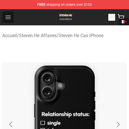
FREE
shipping on orders over $100
Steven He Shop - Official Steven He Merchandise Store
Open menu
Accueil
/
Steven He Affaires
/
Steven He Cas iPhone