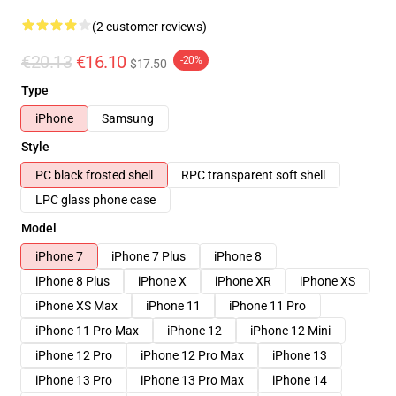
(2 customer reviews)
€20.13
€16.10
-20%
$17.50
Type
iPhone
Samsung
Style
PC black frosted shell
RPC transparent soft shell
LPC glass phone case
Model
iPhone 7
iPhone 7 Plus
iPhone 8
iPhone 8 Plus
iPhone X
iPhone XR
iPhone XS
iPhone XS Max
iPhone 11
iPhone 11 Pro
iPhone 11 Pro Max
iPhone 12
iPhone 12 Mini
iPhone 12 Pro
iPhone 12 Pro Max
iPhone 13
iPhone 13 Pro
iPhone 13 Pro Max
iPhone 14