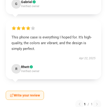
Gabriel
G
Verified owner
This phone case is everything I hoped for. It’s high-
quality, the colors are vibrant, and the design is
simply perfect.
Apr 22, 2025
Rhett
R
Verified owner
Write your review
1
/
1