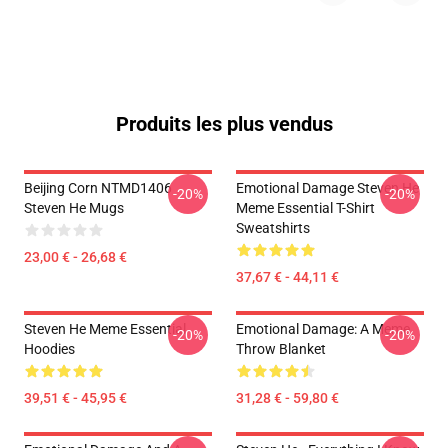
Produits les plus vendus
Beijing Corn NTMD1406
Emotional Damage Steven He
-20%
-20%
Steven He Mugs
Meme Essential T-Shirt
Sweatshirts
23,00 € - 26,68 €
37,67 € - 44,11 €
Steven He Meme Essential
Emotional Damage: A Meme
-20%
-20%
Hoodies
Throw Blanket
39,51 € - 45,95 €
31,28 € - 59,80 €