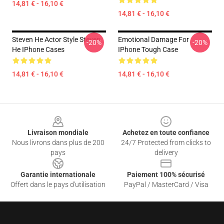
14,81 € - 16,10 €
14,81 € - 16,10 €
Steven He Actor Style Steven
Emotional Damage For
-20%
-20%
He IPhone Cases
IPhone Tough Case
14,81 € - 16,10 €
14,81 € - 16,10 €
Footer
Livraison mondiale
Achetez en toute confiance
Nous livrons dans plus de 200
24/7 Protected from clicks to
pays
delivery
Garantie internationale
Paiement 100% sécurisé
Offert dans le pays d'utilisation
PayPal / MasterCard / Visa