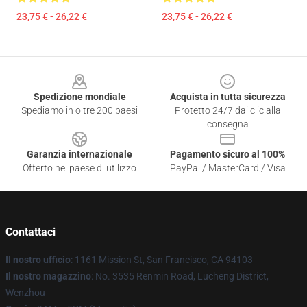
23,75 € - 26,22 €
23,75 € - 26,22 €
Footer
Spedizione mondiale
Acquista in tutta sicurezza
Spediamo in oltre 200 paesi
Protetto 24/7 dai clic alla
consegna
Garanzia internazionale
Pagamento sicuro al 100%
Offerto nel paese di utilizzo
PayPal / MasterCard / Visa
Contattaci
Il nostro ufficio
: 1161 Mission St, San Francisco, CA 94103
Il nostro magazzino
: No. 3535 Renmin Road, Lucheng District,
Wenzhou