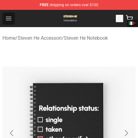
FREE
shipping on orders over $100
Steven He Shop - Official Steven He Merchandise Store
Open menu
Home
/
Steven He Accessori
/
Steven He Notebook