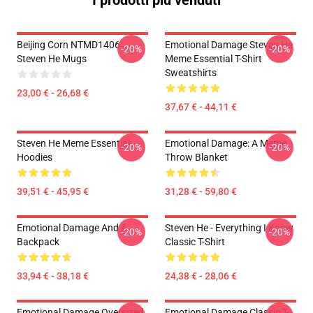
I prodotti più venduti
Beijing Corn NTMD1406
Emotional Damage Steven He
-20%
-20%
Steven He Mugs
Meme Essential T-Shirt
Sweatshirts
23,00 € - 26,68 €
37,67 € - 44,11 €
Steven He Meme Essential
Emotional Damage: A Meme
-20%
-20%
Hoodies
Throw Blanket
39,51 € - 45,95 €
31,28 € - 59,80 €
Emotional Damage And A
Steven He - Everything I Know
-20%
-20%
Backpack
Classic T-Shirt
33,94 € - 38,18 €
24,38 € - 28,06 €
Emotional Damage Oversized
Emotional Damage Classic T-