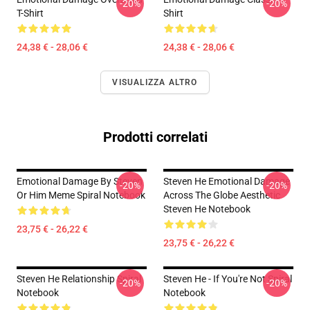
-20%
-20%
T-Shirt
Shirt
24,38 € - 28,06 €
24,38 € - 28,06 €
VISUALIZZA ALTRO
Prodotti correlati
Emotional Damage By Steven
Steven He Emotional Damage
-20%
-20%
Or Him Meme Spiral Notebook
Across The Globe Aesthetic
Steven He Notebook
23,75 € - 26,22 €
23,75 € - 26,22 €
Steven He Relationship Spiral
Steven He - If You're Not Spiral
-20%
-20%
Notebook
Notebook