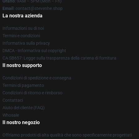
Orario
: 9AM – 5PM (Mon – Fri)
Email
: contact@stevenhe.shop
La nostra azienda
Informazioni su di noi
Termini e condizioni
Informativa sulla privacy
DMCA - Informativa sul copyright
CA SB657: Legge sulla trasparenza della catena di fornitura
Il nostro supporto
Condizioni di spedizione e consegna
Termini di pagamento
Condizioni di ritorno e rimborso
Contattaci
Aiuto del cliente (FAQ)
Whosale
Il nostro negozio
Offriamo prodotti di alta qualità che sono specificamente progettati