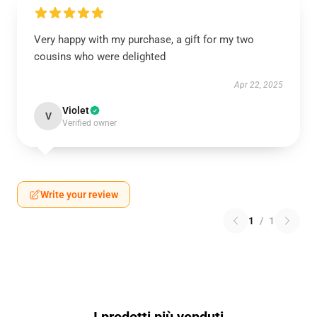
Very happy with my purchase, a gift for my two
cousins who were delighted
Apr 22, 2025
Violet
V
Verified owner
Write your review
1
/
1