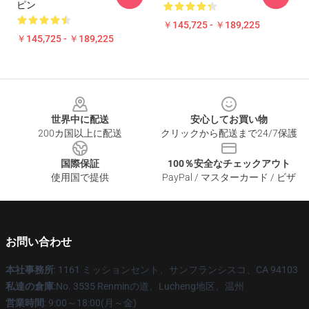
ピン
￥145,725 - ￥189,225
￥145,725 - ￥189,225
Footer
世界中に配送
安心してお買い物
200カ国以上に配送
クリックから配送まで24/7保護
国際保証
100％安全なチェックアウト
使用国で提供
PayPal / マスターカード / ビザ
お問い合わせ
本社事務所
: 1161 ミッションセント、サンフランシスコ、CA 94103
私達の倉庫
:No. 3535 Renminの道、Lucheng地区、温州
営業時間
: 9:00～18:00(月～金)