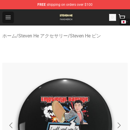
FREE
shipping on orders over $100
Steven He Shop - Official Steven He Merchandise Store
Open menu
ホーム
/
Steven He アクセサリー
/
Steven He ピン