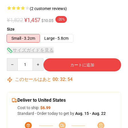
(2 customer reviews)
¥1,822
¥1,457
-20%
$10.05
Size
Small - 3.2cm
Large - 5.8cm
サイズガイドを見る
Quantity
カートに追加
このセールはあと
00
:
32
:
54
Deliver to United States
Cost to ship:
$6.99
Standard - Order today to get by
Aug. 15 - Aug. 22