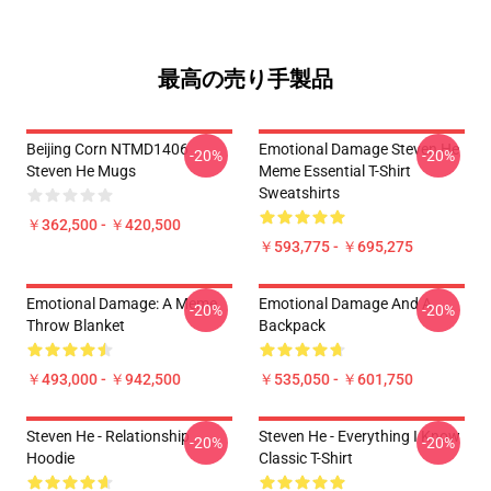
最高の売り手製品
Beijing Corn NTMD1406
Emotional Damage Steven He
-20%
-20%
Steven He Mugs
Meme Essential T-Shirt
Sweatshirts
￥362,500 - ￥420,500
￥593,775 - ￥695,275
Emotional Damage: A Meme
Emotional Damage And A
-20%
-20%
Throw Blanket
Backpack
￥493,000 - ￥942,500
￥535,050 - ￥601,750
Steven He - Relationship
Steven He - Everything I Know
-20%
-20%
Hoodie
Classic T-Shirt