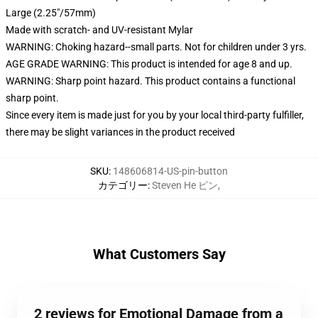
Large (2.25"/57mm)
Made with scratch- and UV-resistant Mylar
WARNING: Choking hazard--small parts. Not for children under 3 yrs.
AGE GRADE WARNING: This product is intended for age 8 and up.
WARNING: Sharp point hazard. This product contains a functional
sharp point.
Since every item is made just for you by your local third-party fulfiller,
there may be slight variances in the product received
SKU
:
148606814-US-pin-button
カテゴリー
:
Steven He ピン
,
What Customers Say
2 reviews for Emotional Damage from a