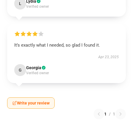
Lydia
L
Verified owner
It’s exactly what I needed, so glad I found it.
Apr 23, 2025
Georgia
G
Verified owner
Write your review
1
/
1