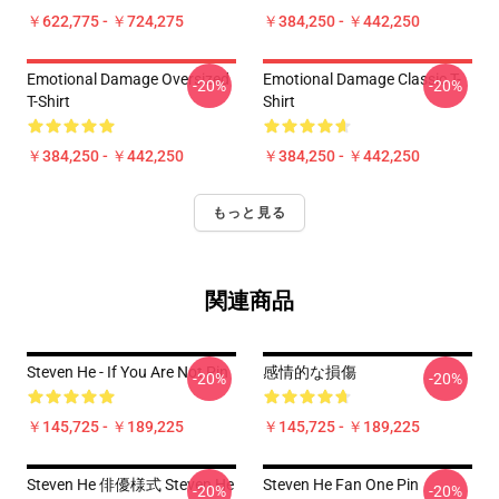
￥622,775 - ￥724,275
￥384,250 - ￥442,250
Emotional Damage Oversized
Emotional Damage Classic T-
-20%
-20%
T-Shirt
Shirt
￥384,250 - ￥442,250
￥384,250 - ￥442,250
もっと見る
関連商品
Steven He - If You Are Not Pin
感情的な損傷
-20%
-20%
￥145,725 - ￥189,225
￥145,725 - ￥189,225
Steven He 俳優様式 Steven He
Steven He Fan One Pin
-20%
-20%