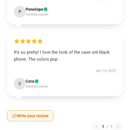
Penelope
P
Verified owner
It’s so pretty! I love the look of the case ont black
phone. The colors pop
Apr 19, 2025
Cora
C
Verified owner
Write your review
1
/
1