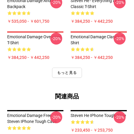
Emotional Damage And A
Steven He - Everything I Know
-20%
-20%
Backpack
Classic T-Shirt
￥535,050 - ￥601,750
￥384,250 - ￥442,250
Emotional Damage Oversized
Emotional Damage Classic T-
-20%
-20%
T-Shirt
Shirt
￥384,250 - ￥442,250
￥384,250 - ￥442,250
もっと見る
関連商品
Emotional Damage Free
Steven He IPhone Tough Case
-20%
-20%
Steven IPhone Tough Case
￥233,450 - ￥253,750