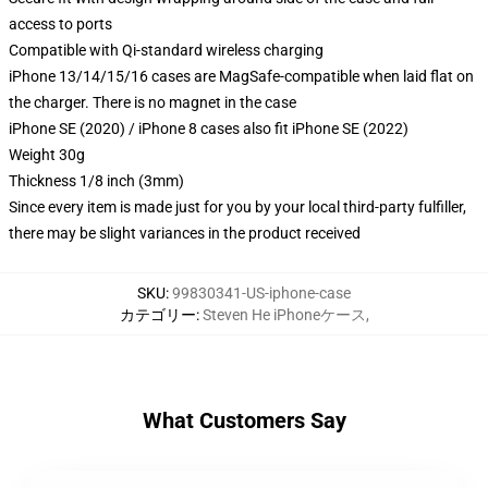
access to ports
Compatible with Qi-standard wireless charging
iPhone 13/14/15/16 cases are MagSafe-compatible when laid flat on
the charger. There is no magnet in the case
iPhone SE (2020) / iPhone 8 cases also fit iPhone SE (2022)
Weight 30g
Thickness 1/8 inch (3mm)
Since every item is made just for you by your local third-party fulfiller,
there may be slight variances in the product received
SKU
:
99830341-US-iphone-case
カテゴリー
:
Steven He iPhoneケース
,
What Customers Say