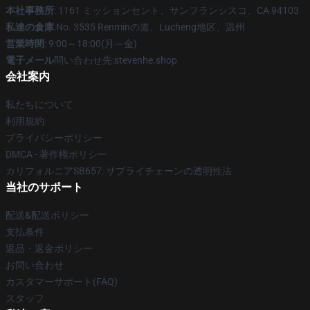
本社事務所
: 1161 ミッションセント、サンフランシスコ、CA 94103
私達の倉庫
:No. 3535 Renminの道、Lucheng地区、温州
営業時間
: 9:00～18:00(月～金)
電子メール
問い合わせ先:stevenhe.shop
会社案内
私たちについて
利用規約
プライバシーポリシー
DMCA - 著作権ポリシー
カリフォルニアSB657: サプライチェーンの透明性法
当社のサポート
配送&配送ポリシー
支払条件
返品・返金ポリシー
お問い合わせ
カスタマーサポート(FAQ)
スタッフ