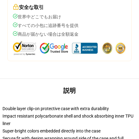
安全な取引
世界中どこでもお届け
すべての小包に追跡番号を提供
商品が届かない場合は全額返金
説明
Double layer clip-on protective case with extra durability
Impact resistant polycarbonate shell and shock absorbing inner TPU
liner
Super-bright colors embedded directly into the case
Secure fit with design wrapping around side of the case and full