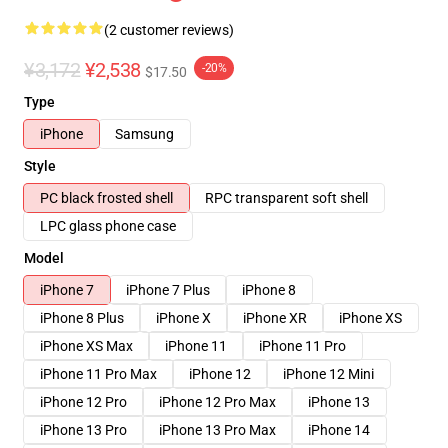
(2 customer reviews)
¥3,172
¥2,538
-20%
$17.50
Type
iPhone
Samsung
Style
PC black frosted shell
RPC transparent soft shell
LPC glass phone case
Model
iPhone 7
iPhone 7 Plus
iPhone 8
iPhone 8 Plus
iPhone X
iPhone XR
iPhone XS
iPhone XS Max
iPhone 11
iPhone 11 Pro
iPhone 11 Pro Max
iPhone 12
iPhone 12 Mini
iPhone 12 Pro
iPhone 12 Pro Max
iPhone 13
iPhone 13 Pro
iPhone 13 Pro Max
iPhone 14