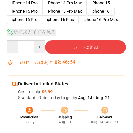
iPhone 14 Pro
iPhone 14 Pro Max
iPhone 15
iPhone 15 Pro
iPhone 15 Pro Max
iphone 16
iphone 16 Pro
iphone 16 Plus
iphone 16 Pro Max
サイズガイドを見る
Quantity
カートに追加
このセールはあと
02
:
46
:
53
Deliver to United States
Cost to ship:
$6.99
Standard - Order today to get by
Aug. 14 - Aug. 21
Production
Shipping
Delivered
Today
Aug. 10
Aug. 14 - Aug. 21