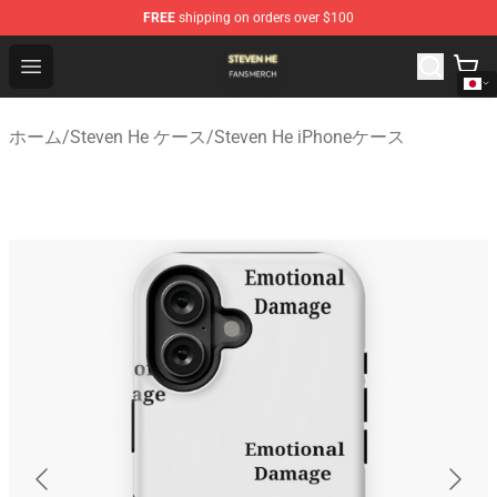
FREE
shipping on orders over $100
Steven He Shop - Official Steven He Merchandise Store
Open menu
ホーム
/
Steven He ケース
/
Steven He iPhoneケース