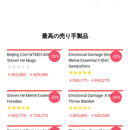
最高の売り手製品
Beijing Corn NTMD1406
Emotional Damage Steven He
-20%
-20%
Steven He Mugs
Meme Essential T-Shirt
Sweatshirts
￥362,500 - ￥420,500
￥593,775 - ￥695,275
Steven He Meme Essential
Emotional Damage: A Meme
-20%
-20%
Hoodies
Throw Blanket
￥622,775 - ￥724,275
￥493,000 - ￥942,500