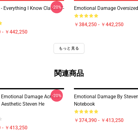
-20%
- Everything I Know Classic T-
Emotional Damage Oversized 
￥384,250 - ￥442,250
 - ￥442,250
もっと見る
関連商品
-20%
 Emotional Damage Across
Emotional Damage By Steven
 Aesthetic Steven He
Notebook
￥374,390 - ￥413,250
 - ￥413,250