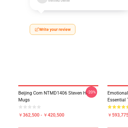
Verified owner
Write your review
-20%
Beijing Corn NTMD1406 Steven He
Emotiona
Mugs
Essential 
￥362,500 - ￥420,500
￥593,775