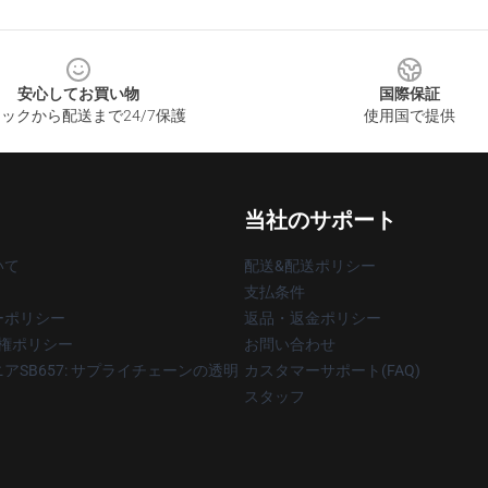
安心してお買い物
国際保証
ックから配送まで24/7保護
使用国で提供
当社のサポート
いて
配送&配送ポリシー
支払条件
ーポリシー
返品・返金ポリシー
著作権ポリシー
お問い合わせ
アSB657: サプライチェーンの透明
カスタマーサポート(FAQ)
スタッフ