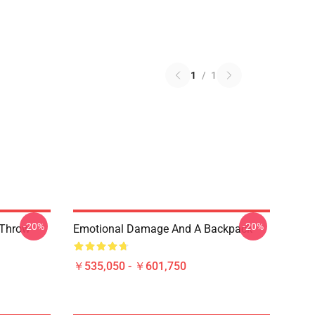
1
/
1
-20%
-20%
 Throw
Emotional Damage And A Backpack
￥535,050 - ￥601,750