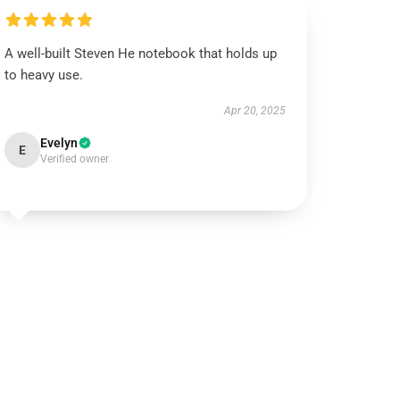
A well-built Steven He notebook that holds up
to heavy use.
Apr 20, 2025
Evelyn
E
Verified owner