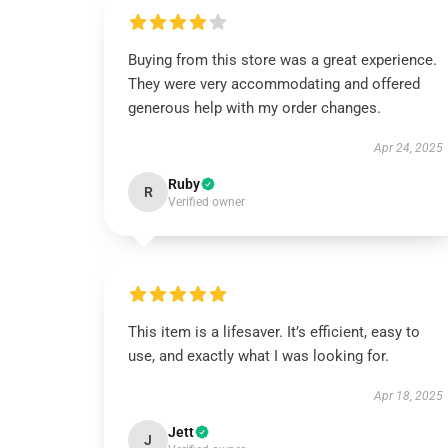
Buying from this store was a great experience.
They were very accommodating and offered
generous help with my order changes.
Apr 24, 2025
Ruby
R
Verified owner
This item is a lifesaver. It’s efficient, easy to
use, and exactly what I was looking for.
Apr 18, 2025
Jett
J