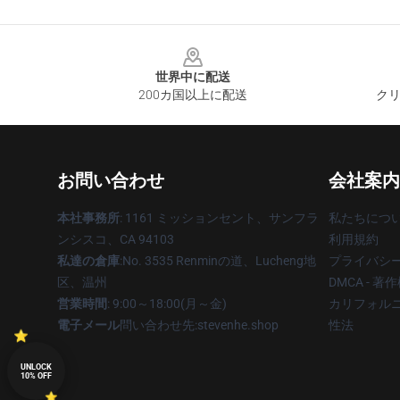
Footer
世界中に配送
200カ国以上に配送
クリ
お問い合わせ
会社案内
本社事務所
: 1161 ミッションセント、サンフラ
私たちにつ
ンシスコ、CA 94103
利用規約
私達の倉庫
:No. 3535 Renminの道、Lucheng地
プライバシ
区、温州
DMCA - 
営業時間
: 9:00～18:00(月～金)
カリフォルニ
電子メール
問い合わせ先:stevenhe.shop
性法
UNLOCK
10% OFF