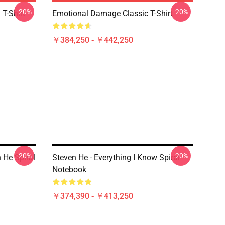
-20%
-20%
T-Shirt
Emotional Damage Classic T-Shirt
￥384,250 - ￥442,250
-20%
-20%
 He Spiral
Steven He - Everything I Know Spiral
Notebook
￥374,390 - ￥413,250