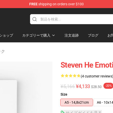
FREE
shipping on orders over $100
ショップ
カテゴリーで購入
注文追跡
ブログ
お
ック
Steven He Emot
(4 customer reviews
¥5,166
¥4,133
-20%
$28.50
Size
A5 - 14,8x21cm
A6 - 10x1
サイズガイドを見る