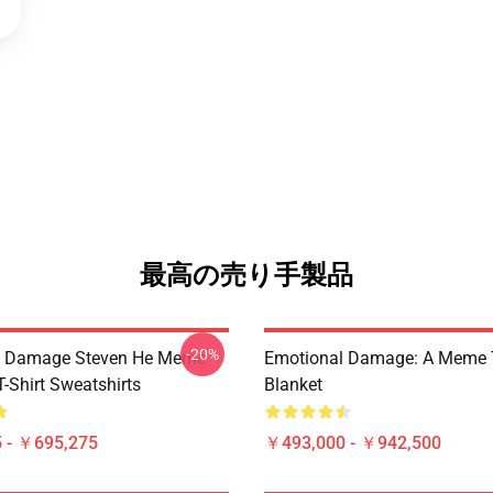
最高の売り手製品
-20%
l Damage Steven He Meme
Emotional Damage: A Meme
T-Shirt Sweatshirts
Blanket
 - ￥695,275
￥493,000 - ￥942,500