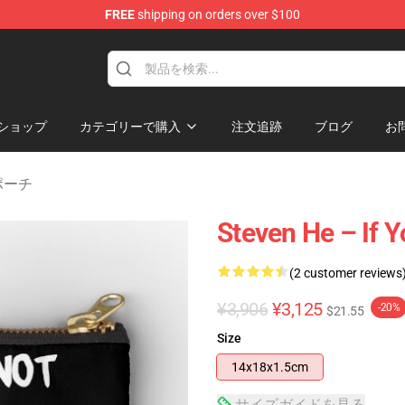
FREE
shipping on orders over $100
ショップ
カテゴリーで購入
注文追跡
ブログ
お
ーポーチ
Steven He – If 
(2 customer reviews
¥3,906
¥3,125
-20%
$21.55
Size
14x18x1.5cm
サイズガイドを見る