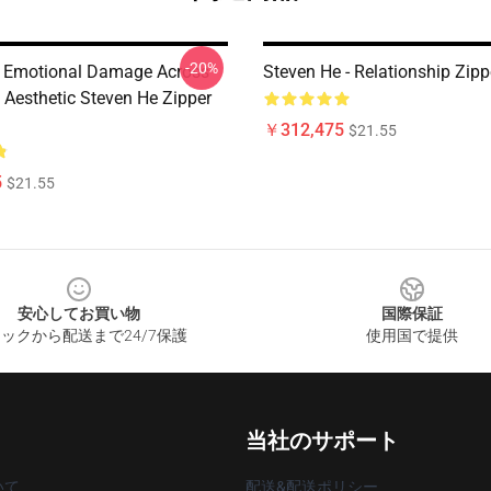
-20%
 Emotional Damage Across
Steven He - Relationship Zip
 Aesthetic Steven He Zipper
￥312,475
$21.55
5
$21.55
安心してお買い物
国際保証
ックから配送まで24/7保護
使用国で提供
当社のサポート
いて
配送&配送ポリシー