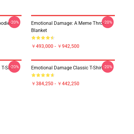
-20%
-20%
oodies
Emotional Damage: A Meme Throw
Blanket
￥493,000 - ￥942,500
-20%
-20%
T-Shirt
Emotional Damage Classic T-Shirt
￥384,250 - ￥442,250