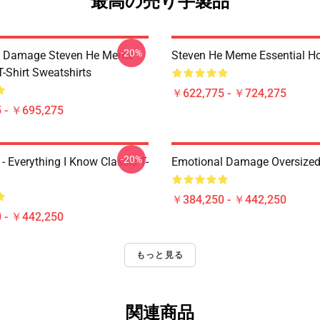
最高の売り手製品
-20%
l Damage Steven He Meme
Steven He Meme Essential H
T-Shirt Sweatshirts
￥622,775 - ￥724,275
 - ￥695,275
-20%
- Everything I Know Classic T-
Emotional Damage Oversized 
￥384,250 - ￥442,250
 - ￥442,250
もっと見る
関連商品