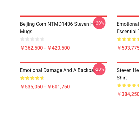
-20%
Beijing Corn NTMD1406 Steven He
Emotiona
Mugs
Essential 
￥362,500 - ￥420,500
￥593,775
-20%
Emotional Damage And A Backpack
Steven He 
Shirt
￥535,050 - ￥601,750
￥384,250