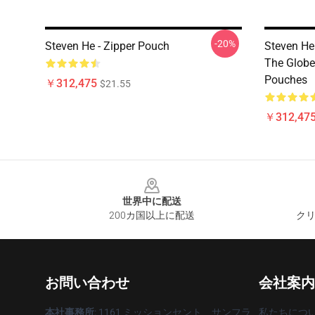
-20%
Steven He - Zipper Pouch
Steven He
The Globe
Pouches
￥312,475
$21.55
￥312,47
Footer
世界中に配送
200カ国以上に配送
クリ
お問い合わせ
会社案内
本社事務所
: 1161 ミッションセント、サンフラ
私たちにつ