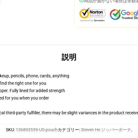
商品が届かない場合は全額
説明
akeup, pencils, phone, cards, anything
 find the right one for you
per. Fully lined for added strength
ted for you when you order
al third-party fulfiller, there may be slight variances in the product receiv
SKU
:
136893539-US-pouch
カテゴリー
:
Steven He ジッパーポーチ
,