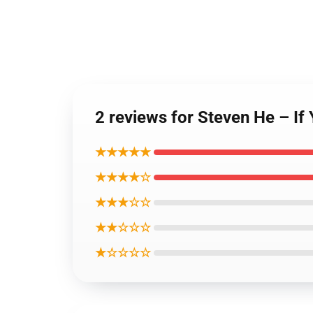
2 reviews for Steven He – If
★★★★★
★★★★☆
★★★☆☆
★★☆☆☆
★☆☆☆☆