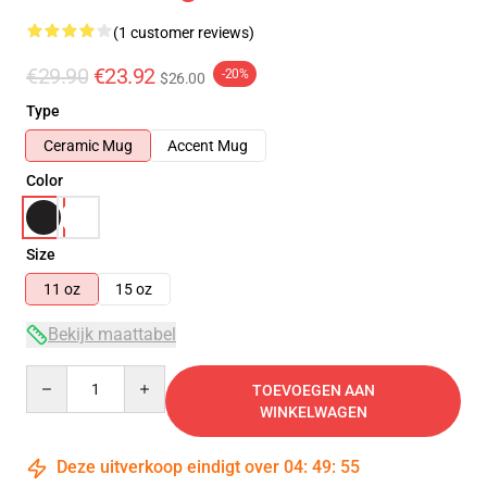
(1 customer reviews)
€29.90
€23.92
-20%
$26.00
Type
Ceramic Mug
Accent Mug
Color
Size
11 oz
15 oz
Bekijk maattabel
Quantity
TOEVOEGEN AAN
WINKELWAGEN
Deze uitverkoop eindigt over
04
:
49
:
54