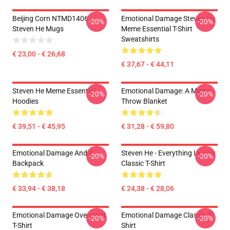
Beijing Corn NTMD1406
Emotional Damage Steven He
-20%
-20%
Steven He Mugs
Meme Essential T-Shirt
Sweatshirts
€ 23,00 - € 26,68
€ 37,67 - € 44,11
Steven He Meme Essential
Emotional Damage: A Meme
-20%
-20%
Hoodies
Throw Blanket
€ 39,51 - € 45,95
€ 31,28 - € 59,80
Emotional Damage And A
Steven He - Everything I Know
-20%
-20%
Backpack
Classic T-Shirt
€ 33,94 - € 38,18
€ 24,38 - € 28,06
Emotional Damage Oversized
Emotional Damage Classic T-
-20%
-20%
T-Shirt
Shirt