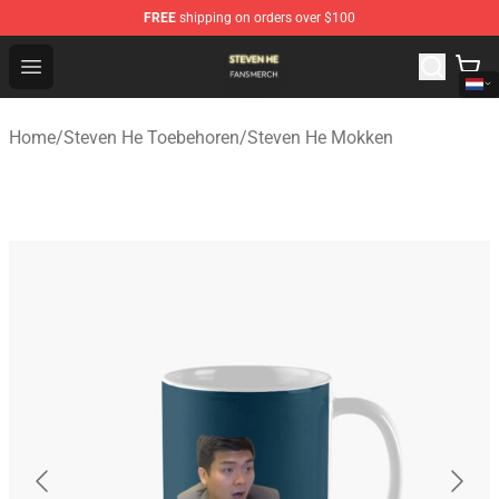
FREE
shipping on orders over $100
Steven He Shop - Official Steven He Merchandise Store
Open menu
Home
/
Steven He Toebehoren
/
Steven He Mokken