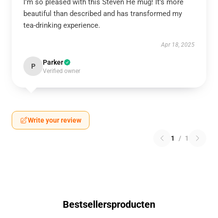
I’m so pleased with this Steven He mug! It’s more
beautiful than described and has transformed my
tea-drinking experience.
Apr 18, 2025
Parker
P
Verified owner
Write your review
1
/
1
Bestsellersproducten