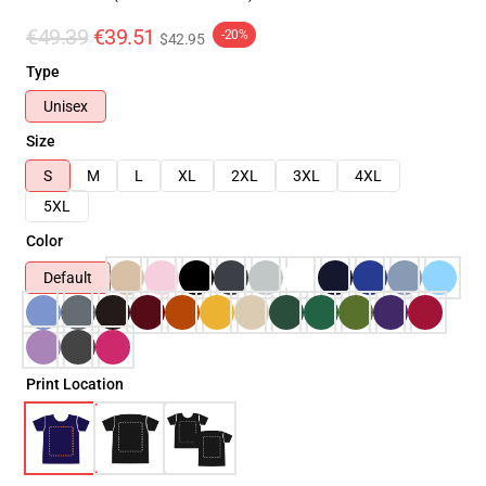
€49.39
€39.51
-20%
$42.95
Type
Unisex
Size
S
M
L
XL
2XL
3XL
4XL
5XL
Color
Default
Print Location