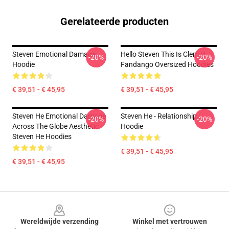
Gerelateerde producten
Steven Emotional Damage
Hello Steven This Is Clem H
-20%
-20%
Hoodie
Fandango Oversized Hoodies
€ 39,51 - € 45,95
€ 39,51 - € 45,95
Steven He Emotional Damage
Steven He - Relationship
-20%
-20%
Across The Globe Aesthetic
Hoodie
Steven He Hoodies
€ 39,51 - € 45,95
€ 39,51 - € 45,95
Footer
Wereldwijde verzending
Winkel met vertrouwen