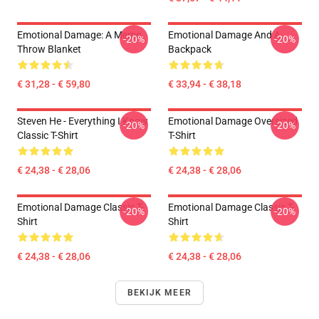
Emotional Damage: A Meme
Emotional Damage And A
-20%
-20%
Throw Blanket
Backpack
€ 31,28 - € 59,80
€ 33,94 - € 38,18
Steven He - Everything I Know
Emotional Damage Oversized
-20%
-20%
Classic T-Shirt
T-Shirt
€ 24,38 - € 28,06
€ 24,38 - € 28,06
Emotional Damage Classic T-
Emotional Damage Classic T-
-20%
-20%
Shirt
Shirt
€ 24,38 - € 28,06
€ 24,38 - € 28,06
BEKIJK MEER