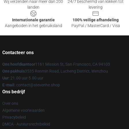
Wij verzenden naar meer dan 200
24/7 beschermd van klikken tot
landen
levering
Internationale garantie
100% veilige afhandeling
Aangeboden in het gebruiksland
PayPal / MasterCard / Visa
Contacteer ons
Ons hoofdkantoor
1161 Mission St, San Francisco, CA 94103
Ons pakhuis
3535 Renmin Road, Lucheng District, Wenzhou
Uur
: 21.00 uur 5.00 uur
E-mail
: contact@stevenhe.shop
Ons bedrijf
Over ons
Algemene voorwaarden
Privacybeleid
DMCA - Auteursrechtbeleid