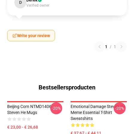
Derek
D
Verified owner
Write your review
1
/
1
Bestsellersproducten
Beijing Corn NTMD1406
Emotional Damage Steven He
-20%
-20%
Steven He Mugs
Meme Essential T-Shirt
Sweatshirts
€ 23,00 - € 26,68
€ 37,67 - € 44,11