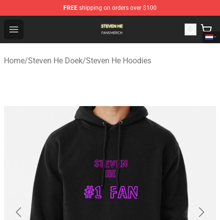
FREE
shipping on orders over $100
Steven He Shop - Official Steven He Merchandise Store
Open menu
Home
/
Steven He Doek
/
Steven He Hoodies