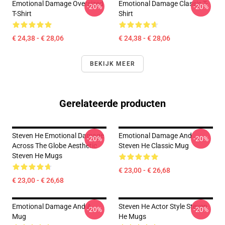
Emotional Damage Oversized
Emotional Damage Classic T-
-20%
-20%
T-Shirt
Shirt
€ 24,38 - € 28,06
€ 24,38 - € 28,06
BEKIJK MEER
Gerelateerde producten
Steven He Emotional Damage
Emotional Damage And
-20%
-20%
Across The Globe Aesthetic
Steven He Classic Mug
Steven He Mugs
€ 23,00 - € 26,68
€ 23,00 - € 26,68
Emotional Damage And A
Steven He Actor Style Steven
-20%
-20%
Mug
He Mugs