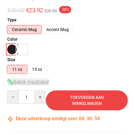
€29.90
€23.92
-20%
$26.00
Type
Ceramic Mug
Accent Mug
Color
Size
11 oz
15 oz
Bekijk maattabel
Quantity
TOEVOEGEN AAN
WINKELWAGEN
Deze uitverkoop eindigt over
04
:
36
:
54