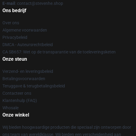
E-mail
: contact@stevenhe.shop
Ons bedrijf
Over ons
Algemene voorwaarden
Privacybeleid
DMCA - Auteursrechtbeleid
CA SB657: Wet op de transparantie van de toeleveringsketen
Onze steun
Verzend- en leveringsbeleid
Betalingsvoorwaarden
Teruggave & terugbetalingsbeleid
Contacteer ons
Klantenhulp (FAQ)
Whosale
Onze winkel
Wij bieden hoogwaardige producten die speciaal zijn ontworpen door
ons team van wereldklasse. Wij bieden een verscheidenheid aan