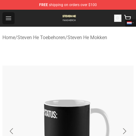
FREE
shipping on orders over $100
Steven He Shop - Official Steven He Merchandise Store
Open menu
Home
/
Steven He Toebehoren
/
Steven He Mokken