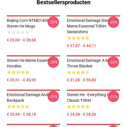
Bestsellersproducten
Beijing Corn NTMD1406
Emotional Damage Steven He
-20%
-20%
Steven He Mugs
Meme Essential T-Shirt
Sweatshirts
€ 23,00 - € 26,68
€ 37,67 - € 44,11
Steven He Meme Essential
Emotional Damage: A Meme
-20%
-20%
Hoodies
Throw Blanket
€ 39,51 - € 45,95
€ 31,28 - € 59,80
Emotional Damage And A
Steven He - Everything I Know
-20%
-20%
Backpack
Classic T-Shirt
€ 33,94 - € 38,18
€ 24,38 - € 28,06