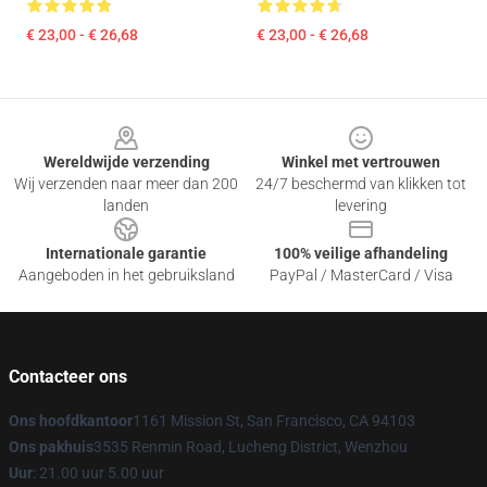
€ 23,00 - € 26,68
€ 23,00 - € 26,68
Footer
Wereldwijde verzending
Winkel met vertrouwen
Wij verzenden naar meer dan 200
24/7 beschermd van klikken tot
landen
levering
Internationale garantie
100% veilige afhandeling
Aangeboden in het gebruiksland
PayPal / MasterCard / Visa
Contacteer ons
Ons hoofdkantoor
1161 Mission St, San Francisco, CA 94103
Ons pakhuis
3535 Renmin Road, Lucheng District, Wenzhou
Uur
: 21.00 uur 5.00 uur