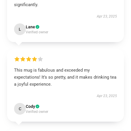
significantly.
Apr 23, 2025
Lane
L
Verified owner
This mug is fabulous and exceeded my
expectations! It’s so pretty, and it makes drinking tea
a joyful experience.
Apr 23, 2025
Cody
C
Verified owner