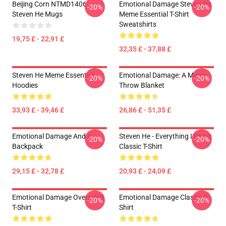
Beijing Corn NTMD1406
Emotional Damage Steven He
-20%
-20%
Steven He Mugs
Meme Essential T-Shirt
Sweatshirts
19,75 £ - 22,91 £
32,35 £ - 37,88 £
Steven He Meme Essential
Emotional Damage: A Meme
-20%
-20%
Hoodies
Throw Blanket
33,93 £ - 39,46 £
26,86 £ - 51,35 £
Emotional Damage And A
Steven He - Everything I Know
-20%
-20%
Backpack
Classic T-Shirt
29,15 £ - 32,78 £
20,93 £ - 24,09 £
Emotional Damage Oversized
Emotional Damage Classic T-
-20%
-20%
T-Shirt
Shirt