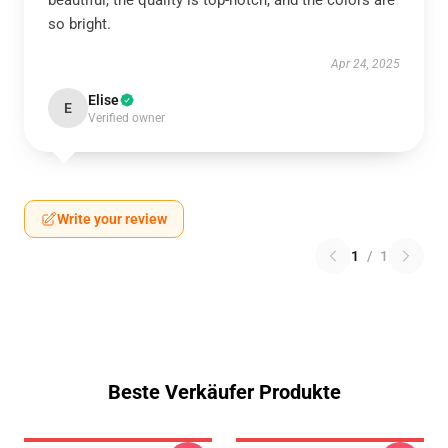
beautiful, the quality is top-notch, and the colors are
so bright.
Apr 24, 2025
Elise
E
Verified owner
Write your review
1
/
1
Beste Verkäufer Produkte