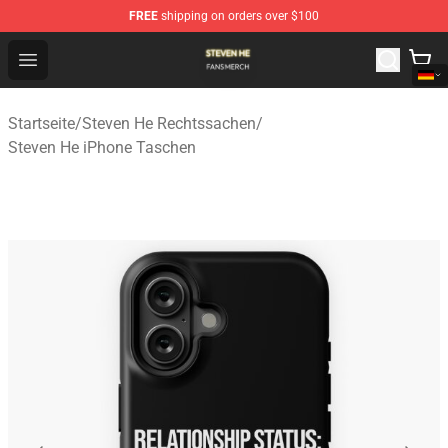
FREE
shipping on orders over $100
Steven He Shop - Official Steven He Merchandise Store
Open menu
Startseite
/
Steven He Rechtssachen
/
Steven He iPhone Taschen