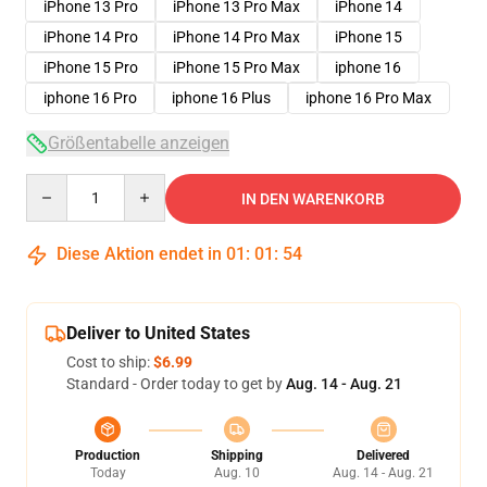
iPhone 13 Pro
iPhone 13 Pro Max
iPhone 14
iPhone 14 Pro
iPhone 14 Pro Max
iPhone 15
iPhone 15 Pro
iPhone 15 Pro Max
iphone 16
iphone 16 Pro
iphone 16 Plus
iphone 16 Pro Max
Größentabelle anzeigen
Quantity
IN DEN WARENKORB
Diese Aktion endet in
01
:
01
:
53
Deliver to United States
Cost to ship:
$6.99
Standard - Order today to get by
Aug. 14 - Aug. 21
Production
Shipping
Delivered
Today
Aug. 10
Aug. 14 - Aug. 21