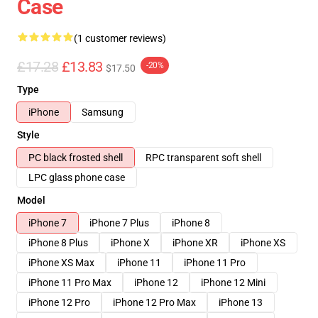
Case
(1 customer reviews)
£17.28
£13.83
-20%
$17.50
Type
iPhone
Samsung
Style
PC black frosted shell
RPC transparent soft shell
LPC glass phone case
Model
iPhone 7
iPhone 7 Plus
iPhone 8
iPhone 8 Plus
iPhone X
iPhone XR
iPhone XS
iPhone XS Max
iPhone 11
iPhone 11 Pro
iPhone 11 Pro Max
iPhone 12
iPhone 12 Mini
iPhone 12 Pro
iPhone 12 Pro Max
iPhone 13