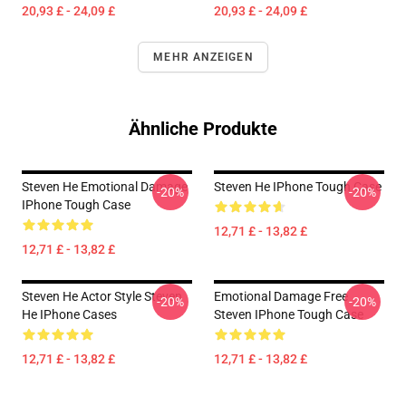
20,93 £ - 24,09 £
20,93 £ - 24,09 £
MEHR ANZEIGEN
Ähnliche Produkte
Steven He Emotional Damage
Steven He IPhone Tough Case
-20%
-20%
IPhone Tough Case
12,71 £ - 13,82 £
12,71 £ - 13,82 £
Steven He Actor Style Steven
Emotional Damage Free
-20%
-20%
He IPhone Cases
Steven IPhone Tough Case
12,71 £ - 13,82 £
12,71 £ - 13,82 £