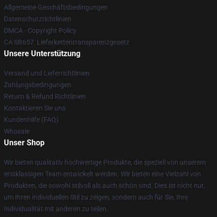
Allgemeine Geschäftsbedingungen
Datenschutzrichtlinien
DMCA - Copyright Policy
CA SB657: Lieferkettentransparenzgesetz
Unsere Unterstützung
Versand und Lieferrichtlinien
Zahlungsbedingungen
Return & Refund Richtlinien
Kontaktieren Sie uns
Kundenhilfe (FAQ)
Whosale
Unser Shop
Wir bieten qualitativ hochwertige Produkte, die speziell von unserem
erstklassigen Team entwickelt werden. Wir bieten eine Vielzahl von
Produkten, die sowohl stilvoll als auch schön sind. Dies ist nicht nur,
um Ihren individuellen Stil zu zeigen, sondern auch für Sie, Ihre
Individualität mit anderen zu teilen.