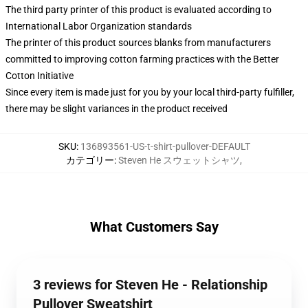
The third party printer of this product is evaluated according to
International Labor Organization standards
The printer of this product sources blanks from manufacturers
committed to improving cotton farming practices with the Better
Cotton Initiative
Since every item is made just for you by your local third-party fulfiller,
there may be slight variances in the product received
SKU
:
136893561-US-t-shirt-pullover-DEFAULT
カテゴリー
:
Steven He スウェットシャツ
,
What Customers Say
3 reviews for Steven He - Relationship
Pullover Sweatshirt