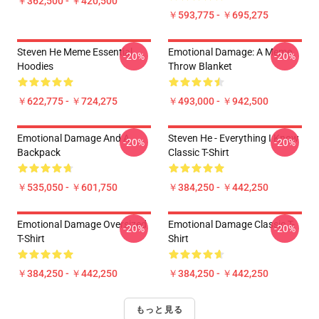
￥362,500 - ￥420,500
￥593,775 - ￥695,275
Steven He Meme Essential
Emotional Damage: A Meme
-20%
-20%
Hoodies
Throw Blanket
￥622,775 - ￥724,275
￥493,000 - ￥942,500
Emotional Damage And A
Steven He - Everything I Know
-20%
-20%
Backpack
Classic T-Shirt
￥535,050 - ￥601,750
￥384,250 - ￥442,250
Emotional Damage Oversized
Emotional Damage Classic T-
-20%
-20%
T-Shirt
Shirt
￥384,250 - ￥442,250
￥384,250 - ￥442,250
もっと見る