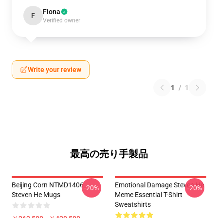
Fiona
F
Verified owner
Write your review
1
/
1
最高の売り手製品
Beijing Corn NTMD1406
Emotional Damage Steven He
-20%
-20%
Steven He Mugs
Meme Essential T-Shirt
Sweatshirts