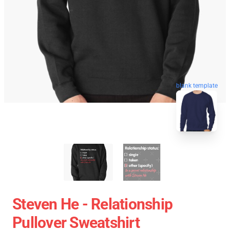
blank template
Steven He - Relationship
Pullover Sweatshirt