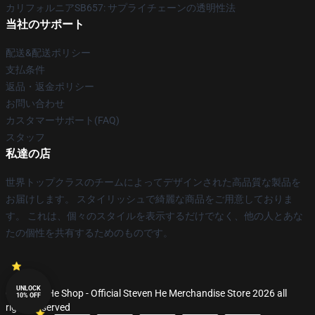
カリフォルニアSB657: サプライチェーンの透明性法
当社のサポート
配送&配送ポリシー
支払条件
返品・返金ポリシー
お問い合わせ
カスタマーサポート(FAQ)
スタッフ
私達の店
世界トップクラスのチームによってデザインされた高品質な製品を
お届けします。 スタイリッシュで綺麗な商品をご用意しておりま
す。 これは、個々のスタイルを表示するだけでなく、他の人とあな
たの個性を共有するためのものです。
UNLOCK
© Steven He Shop - Official Steven He Merchandise Store 2026 all
10% OFF
rights reserved