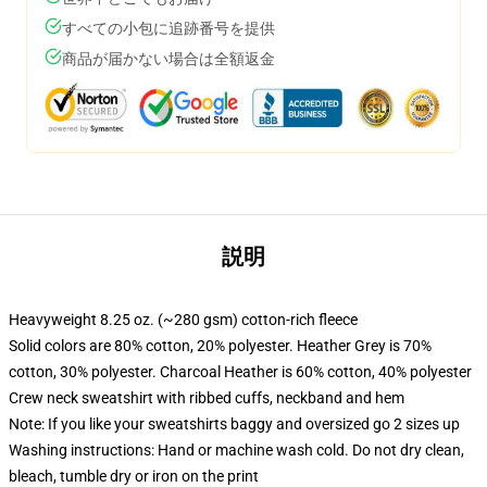
すべての小包に追跡番号を提供
商品が届かない場合は全額返金
説明
Heavyweight 8.25 oz. (~280 gsm) cotton-rich fleece
Solid colors are 80% cotton, 20% polyester. Heather Grey is 70%
cotton, 30% polyester. Charcoal Heather is 60% cotton, 40% polyester
Crew neck sweatshirt with ribbed cuffs, neckband and hem
Note: If you like your sweatshirts baggy and oversized go 2 sizes up
Washing instructions: Hand or machine wash cold. Do not dry clean,
bleach, tumble dry or iron on the print