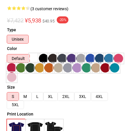
(3 customer reviews)
¥7,422
¥5,938
-20%
$40.95
Type
Unisex
Color
Default
Size
S
M
L
XL
2XL
3XL
4XL
5XL
Print Location