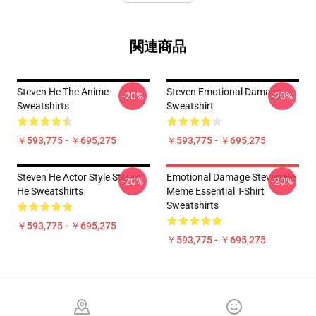
関連商品
Steven He The Anime
Steven Emotional Damage
-20%
-20%
Sweatshirts
Sweatshirt
￥593,775 - ￥695,275
￥593,775 - ￥695,275
Steven He Actor Style Steven
Emotional Damage Steven He
-20%
-20%
He Sweatshirts
Meme Essential T-Shirt
Sweatshirts
￥593,775 - ￥695,275
￥593,775 - ￥695,275
Footer