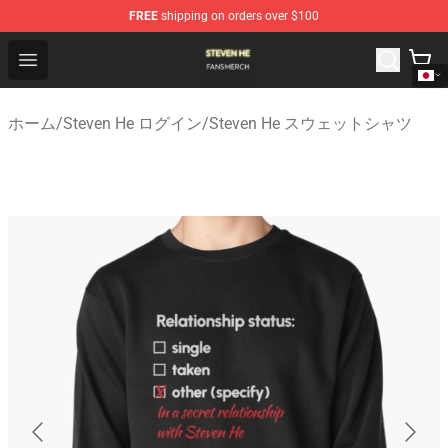
FREE
shipping on orders over $100
Steven He Shop - Official Steven He Merchandise Store
Open menu
ホーム
/
Steven He ログイン
/
Steven He スウェットシャツ