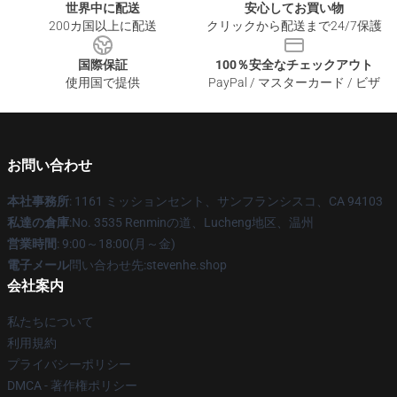
世界中に配送
安心してお買い物
200カ国以上に配送
クリックから配送まで24/7保護
国際保証
100％安全なチェックアウト
使用国で提供
PayPal / マスターカード / ビザ
お問い合わせ
本社事務所
: 1161 ミッションセント、サンフランシスコ、CA 94103
私達の倉庫
:No. 3535 Renminの道、Lucheng地区、温州
営業時間
: 9:00～18:00(月～金)
電子メール
問い合わせ先:stevenhe.shop
会社案内
私たちについて
利用規約
プライバシーポリシー
DMCA - 著作権ポリシー