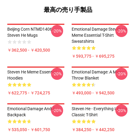
最高の売り手製品
Beijing Corn NTMD1406
Emotional Damage Steven He
-20%
-20%
Steven He Mugs
Meme Essential T-Shirt
Sweatshirts
￥362,500 - ￥420,500
￥593,775 - ￥695,275
Steven He Meme Essential
Emotional Damage: A Meme
-20%
-20%
Hoodies
Throw Blanket
￥622,775 - ￥724,275
￥493,000 - ￥942,500
Emotional Damage And A
Steven He - Everything I Know
-20%
-20%
Backpack
Classic T-Shirt
￥535,050 - ￥601,750
￥384,250 - ￥442,250