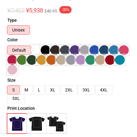
¥7,422
¥5,938
-20%
$40.95
Type
Unisex
Color
Default
Size
S
M
L
XL
2XL
3XL
4XL
5XL
Print Location