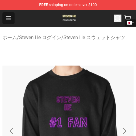
FREE
shipping on orders over $100
Steven He Shop - Official Steven He Merchandise Store
Open menu
ホーム
/
Steven He ログイン
/
Steven He スウェットシャツ