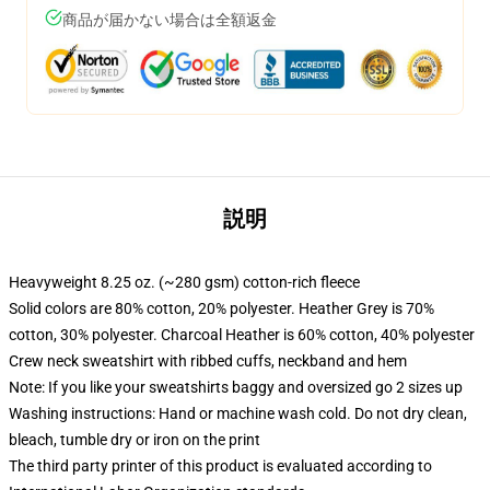
商品が届かない場合は全額返金
説明
Heavyweight 8.25 oz. (~280 gsm) cotton-rich fleece
Solid colors are 80% cotton, 20% polyester. Heather Grey is 70%
cotton, 30% polyester. Charcoal Heather is 60% cotton, 40% polyester
Crew neck sweatshirt with ribbed cuffs, neckband and hem
Note: If you like your sweatshirts baggy and oversized go 2 sizes up
Washing instructions: Hand or machine wash cold. Do not dry clean,
bleach, tumble dry or iron on the print
The third party printer of this product is evaluated according to