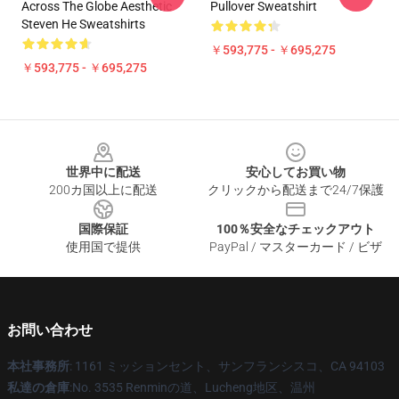
Across The Globe Aesthetic
Pullover Sweatshirt
Steven He Sweatshirts
￥593,775 - ￥695,275
￥593,775 - ￥695,275
Footer
世界中に配送
安心してお買い物
200カ国以上に配送
クリックから配送まで24/7保護
国際保証
100％安全なチェックアウト
使用国で提供
PayPal / マスターカード / ビザ
お問い合わせ
本社事務所
: 1161 ミッションセント、サンフランシスコ、CA 94103
私達の倉庫
:No. 3535 Renminの道、Lucheng地区、温州