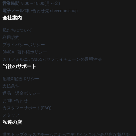
営業時間
: 9:00～18:00(月～金)
電子メール
問い合わせ先:stevenhe.shop
会社案内
私たちについて
利用規約
プライバシーポリシー
DMCA - 著作権ポリシー
カリフォルニアSB657: サプライチェーンの透明性法
当社のサポート
配送&配送ポリシー
支払条件
返品・返金ポリシー
お問い合わせ
カスタマーサポート(FAQ)
スタッフ
私達の店
世界トップクラスのチームによってデザインされた高品質な製品を