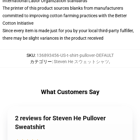
International Labor Organization standards
The printer of this product sources blanks from manufacturers
committed to improving cotton farming practices with the Better
Cotton Initiative
Since every item is made just for you by your local third-party fulfiller,
there may be slight variances in the product received
SKU
:
136893456-US-t-shirt-pullover-DEFAULT
カテゴリー
:
Steven He スウェットシャツ
,
What Customers Say
2 reviews for Steven He Pullover
Sweatshirt