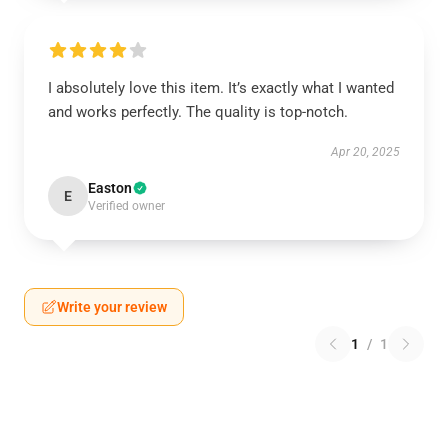
I absolutely love this item. It’s exactly what I wanted
and works perfectly. The quality is top-notch.
Apr 20, 2025
Easton
E
Verified owner
Write your review
1
/
1