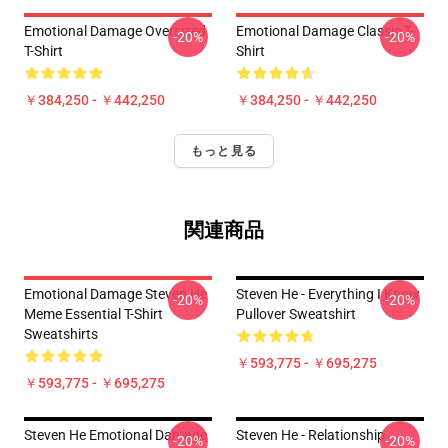
Emotional Damage Oversized
Emotional Damage Classic T-
-20%
-20%
T-Shirt
Shirt
￥384,250 - ￥442,250
￥384,250 - ￥442,250
もっと見る
関連商品
Emotional Damage Steven He
Steven He - Everything I Know
-20%
-20%
Meme Essential T-Shirt
Pullover Sweatshirt
Sweatshirts
￥593,775 - ￥695,275
￥593,775 - ￥695,275
Steven He Emotional Damage
Steven He - Relationship
-20%
-20%