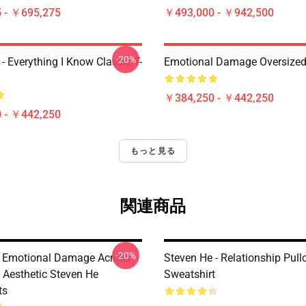
 - ￥695,275
￥493,000 - ￥942,500
-20%
- Everything I Know Classic T-
Emotional Damage Oversized 
￥384,250 - ￥442,250
 - ￥442,250
もっと見る
関連商品
-20%
 Emotional Damage Across
Steven He - Relationship Pull
 Aesthetic Steven He
Sweatshirt
ts