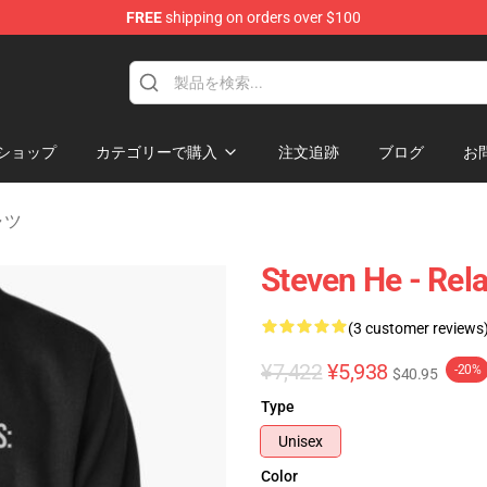
FREE
shipping on orders over $100
ショップ
カテゴリーで購入
注文追跡
ブログ
お
ャツ
Steven He - Rela
(3 customer reviews
¥7,422
¥5,938
-20%
$40.95
Type
Unisex
Color