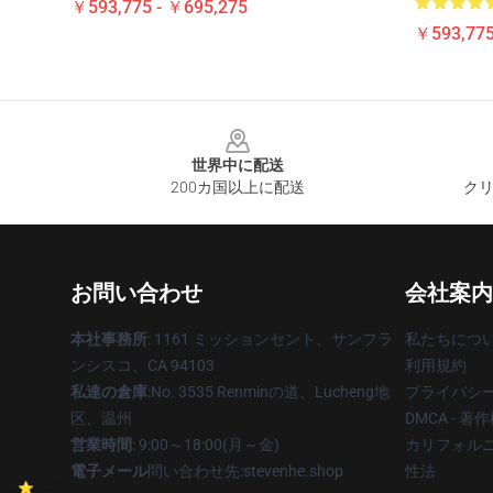
￥593,775 - ￥695,275
￥593,775
Footer
世界中に配送
200カ国以上に配送
クリ
お問い合わせ
会社案内
本社事務所
: 1161 ミッションセント、サンフラ
私たちにつ
ンシスコ、CA 94103
利用規約
私達の倉庫
:No. 3535 Renminの道、Lucheng地
プライバシ
区、温州
DMCA - 
営業時間
: 9:00～18:00(月～金)
カリフォルニ
電子メール
問い合わせ先:stevenhe.shop
性法