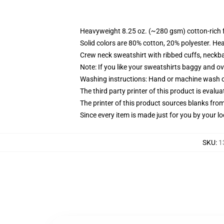
Heavyweight 8.25 oz. (~280 gsm) cotton-rich 
Solid colors are 80% cotton, 20% polyester. He
Crew neck sweatshirt with ribbed cuffs, neck
Note: If you like your sweatshirts baggy and ov
Washing instructions: Hand or machine wash col
The third party printer of this product is eval
The printer of this product sources blanks fro
Since every item is made just for you by your loc
SKU
:
1