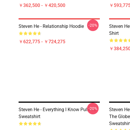
￥362,500 - ￥420,500
￥593,775
-20%
Steven He - Relationship Hoodie
Steven He 
Shirt
￥622,775 - ￥724,275
￥384,250
-20%
Steven He - Everything I Know Pullover
Steven He
Sweatshirt
The Globe
Sweatshir