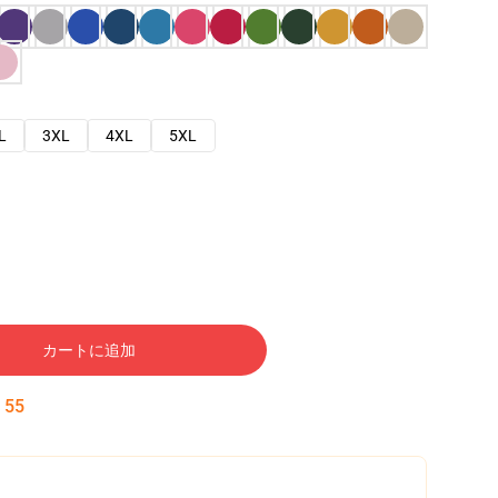
L
3XL
4XL
5XL
カートに追加
:
54