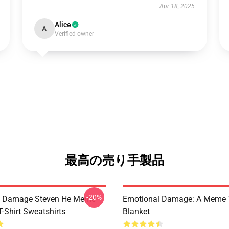
Apr 18, 2025
Alice
A
Verified owner
最高の売り手製品
-20%
l Damage Steven He Meme
Emotional Damage: A Meme
T-Shirt Sweatshirts
Blanket