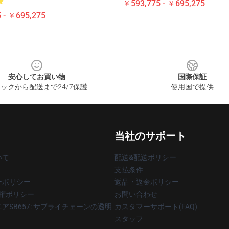
￥593,775 - ￥695,275
 - ￥695,275
安心してお買い物
国際保証
ックから配送まで24/7保護
使用国で提供
当社のサポート
いて
配送&配送ポリシー
支払条件
ーポリシー
返品・返金ポリシー
著作権ポリシー
お問い合わせ
アSB657: サプライチェーンの透明
カスタマーサポート(FAQ)
スタッフ