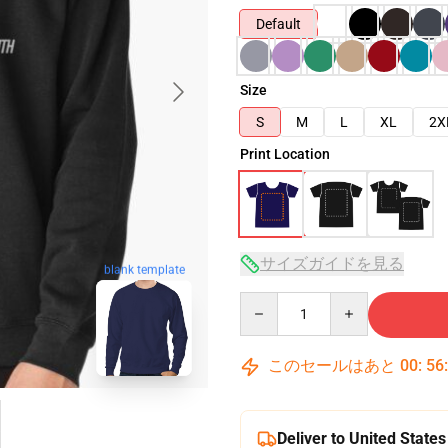
Default
Size
S
M
L
XL
2X
Print Location
サイズガイドを見る
blank template
Quantity
このセールはあと
00
:
56
Deliver to United States