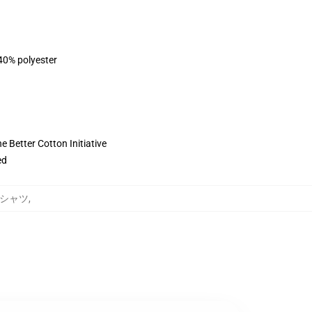
 40% polyester
 Better Cotton Initiative
ed
ットシャツ
,