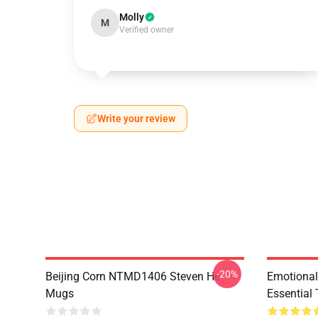
Molly
M
Verified owner
Write your review
-20%
Beijing Corn NTMD1406 Steven He
Emotiona
Mugs
Essential 