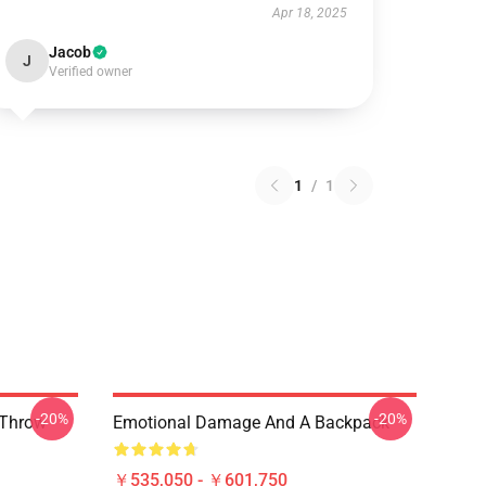
Apr 18, 2025
Jacob
J
Verified owner
1
/
1
-20%
-20%
 Throw
Emotional Damage And A Backpack
￥535,050 - ￥601,750