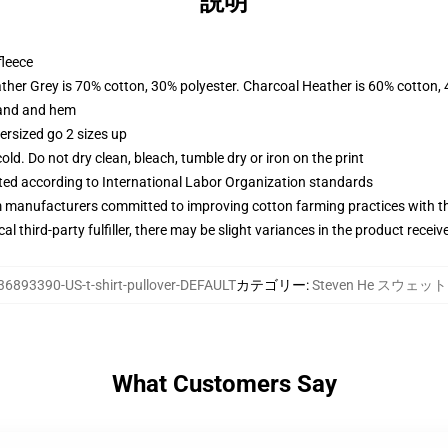
説明
fleece
ather Grey is 70% cotton, 30% polyester. Charcoal Heather is 60% cotton,
band and hem
ersized go 2 sizes up
d. Do not dry clean, bleach, tumble dry or iron on the print
uated according to International Labor Organization standards
m manufacturers committed to improving cotton farming practices with the
al third-party fulfiller, there may be slight variances in the product receiv
36893390-US-t-shirt-pullover-DEFAULT
カテゴリー
:
Steven He スウェ
What Customers Say