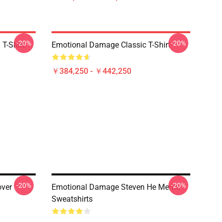
-20%
-20%
T-Shirt
Emotional Damage Classic T-Shirt
￥384,250 - ￥442,250
-20%
-20%
over
Emotional Damage Steven He Meme
Sweatshirts