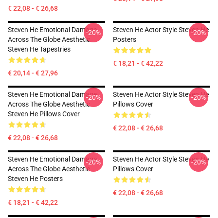
€ 22,08 - € 26,68
Steven He Emotional Damage
Steven He Actor Style Steven He
-20%
-20%
Across The Globe Aesthetic
Posters
Steven He Tapestries
€ 18,21 - € 42,22
€ 20,14 - € 27,96
Steven He Emotional Damage
Steven He Actor Style Steven He
-20%
-20%
Across The Globe Aesthetic
Pillows Cover
Steven He Pillows Cover
€ 22,08 - € 26,68
€ 22,08 - € 26,68
Steven He Emotional Damage
Steven He Actor Style Steven He
-20%
-20%
Across The Globe Aesthetic
Pillows Cover
Steven He Posters
€ 22,08 - € 26,68
€ 18,21 - € 42,22