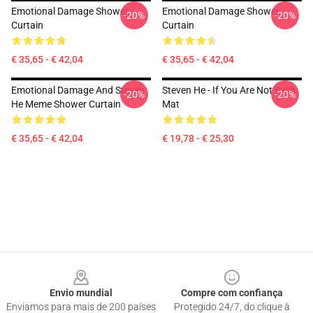
Emotional Damage Shower
Emotional Damage Shower
-20%
-20%
Curtain
Curtain
€ 35,65 - € 42,04
€ 35,65 - € 42,04
Emotional Damage And Steven
Steven He - If You Are Not Bath
-20%
-20%
He Meme Shower Curtain
Mat
€ 35,65 - € 42,04
€ 19,78 - € 25,30
Footer
Envio mundial
Compre com confiança
Enviamos para mais de 200 países
Protegido 24/7, do clique à