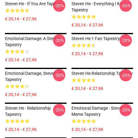
Steven He - If You Are Tapestry
Steven He - Everything I Know
-20%
-20%
Tapestry
€ 20,14 - € 27,96
€ 20,14 - € 27,96
Emotional Damage: A Steven
Steven He 1 Fan Tapestry
-20%
-20%
Tapestry
€ 20,14 - € 27,96
€ 20,14 - € 27,96
Emotional Damage, Steven He
Steven He Relationship Tapestry
-20%
-20%
Tapestry
€ 20,14 - € 27,96
€ 20,14 - € 27,96
Steven He - Relationship
Emotional Damage - Steven
-20%
-20%
Tapestry
Meme Tapestry
€ 20,14 - € 27,96
€ 20,14 - € 27,96