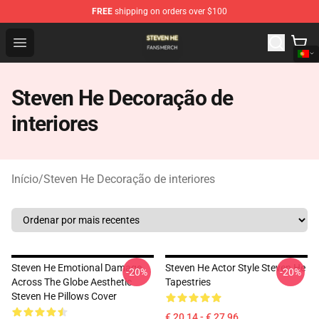
FREE
shipping on orders over $100
Steven He Shop - Official Steven He Merchandise Store
Open menu
Steven He Decoração de
interiores
Início
/
Steven He Decoração de interiores
Steven He Emotional Damage
Steven He Actor Style Steven He
-20%
-20%
Across The Globe Aesthetic
Tapestries
Steven He Pillows Cover
€ 20,14 - € 27,96