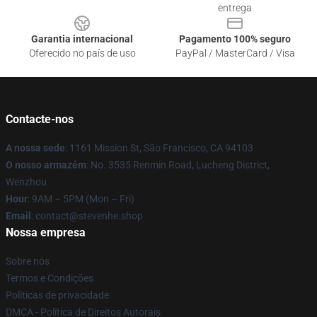
entrega
Garantia internacional
Pagamento 100% seguro
Oferecido no país de uso
PayPal / MasterCard / Visa
Contacte-nos
A nossa sede
: 1161 Mission St, São Francisco, CA 94103
O nosso armazém
: No. 3535 Renmin Road, Lucheng District,
Wenzhou
Hour
: 9AM – 5PM (Mon – Fri)
Email
: contact@stevenhe.shop
Nossa empresa
Sobre nós
Termos e Condições
Políticas de privacidade
DMCA - Política de Direitos Autorais