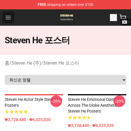
FREE
shipping on orders over $100
Steven He Shop - Official Steven He Merchandise Store
Open menu
Steven He 포스터
홈
/
Steven He (주)
/
Steven He 포스터
Steven He Actor Style Steven He
Steven He Emotional Damage
-20%
-20%
Posters
Across The Globe Aesthetic
Steven He Posters
₩2,728,440 - ₩6,325,020
₩2,728,440 - ₩6,325,020