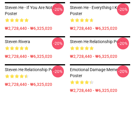
Steven He - If You Are Not On A
Steven He - Everything I Know
-20%
-20%
Poster
Poster
₩2,728,440 - ₩6,325,020
₩2,728,440 - ₩6,325,020
Steven Rivera
Steven He Relationship Poster
-20%
-20%
₩2,728,440 - ₩6,325,020
₩2,728,440 - ₩6,325,020
Steven He Relationship Poster
Emotional Damage Meme
-20%
-20%
Poster
₩2,728,440 - ₩6,325,020
₩2,728,440 - ₩6,325,020