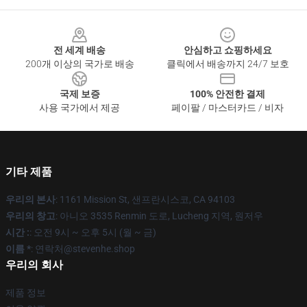
Footer
전 세계 배송
안심하고 쇼핑하세요
200개 이상의 국가로 배송
클릭에서 배송까지 24/7 보호
국제 보증
100% 안전한 결제
사용 국가에서 제공
페이팔 / 마스터카드 / 비자
기타 제품
우리의 본사
: 1161 Mission St, 샌프란시스코, CA 94103
우리의 창고
: 아니오 3535 Renmin 도로, Lucheng 지역, 원저우
시간 :
: 오전 9시 ~ 오후 5시 (월 ~ 금)
이름 *
: 연락처@stevenhe.shop
우리의 회사
제품 정보