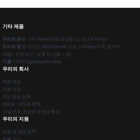
기타 제품
우리의 본사
: 1161 Mission St, 샌프란시스코, CA 94103
우리의 창고
: 아니오 3535 Renmin 도로, Lucheng 지역, 원저우
시간 :
: 오전 9시 ~ 오후 5시 (월 ~ 금)
이름 *
: 연락처@stevenhe.shop
우리의 회사
제품 정보
이용 약관
개인 정보 정책
DMCA - 저작권 정책
모델 번호: 공급망 투명성 행위
우리의 지원
배송 및 배송 정책
지불 기간