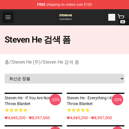
FREE
shipping on orders over $100
Steven He Shop - Official Steven He Merchandise Store
Open menu
Steven He 검색 폼
홈
/
Steven He (주)
/
Steven He 검색 폼
Steven He - If You Are Not A
Steven He - Everything I Know
-20%
-20%
Throw Blanket
Throw Blanket
₩4,685,200 - ₩8,957,000
₩4,685,200 - ₩8,957,000