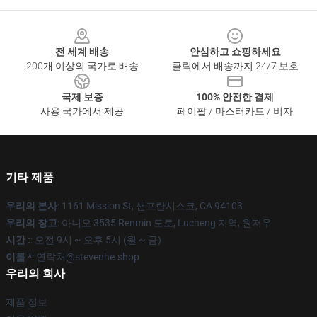
Footer
전 세계 배송
안심하고 쇼핑하세요
200개 이상의 국가로 배송
클릭에서 배송까지 24/7 보호
국제 보증
100% 안전한 결제
사용 국가에서 제공
페이팔 / 마스터카드 / 비자
기타 제품
우리의 본사
: 1161 Mission St, 샌프란시스코, CA 94103
우리의 창고
: 아니오 3535 Renmin 도로, Lucheng 지역, 원저우
시간 :
: 오전 9시 ~ 오후 5시 (월 ~ 금)
이름 *
: 연락처@stevenhe.shop
우리의 회사
제품 정보