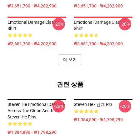
₩3,651,700 - ₩4,202,900
₩3,651,700 - ₩4,202,900
Emotional Damage Classic T-
Emotional Damage Classic T-
-20%
-20%
Shirt
Shirt
₩3,651,700 - ₩4,202,900
₩3,651,700 - ₩4,202,900
더 보기
관련 상품
Steven He Emotional Damage
Steven He - 관계 Pin
-20%
-20%
Across The Globe Aesthetic
Steven He Pins
₩1,384,890 - ₩1,798,290
₩1,384,890 - ₩1,798,290