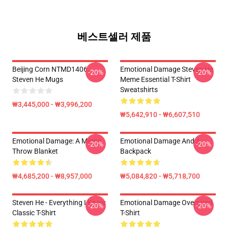
베스트셀러 제품
Beijing Corn NTMD1406
Emotional Damage Steven He
-20%
-20%
Steven He Mugs
Meme Essential T-Shirt
Sweatshirts
₩3,445,000 - ₩3,996,200
₩5,642,910 - ₩6,607,510
Emotional Damage: A Meme
Emotional Damage And A
-20%
-20%
Throw Blanket
Backpack
₩4,685,200 - ₩8,957,000
₩5,084,820 - ₩5,718,700
Steven He - Everything I Know
Emotional Damage Oversized
-20%
-20%
Classic T-Shirt
T-Shirt