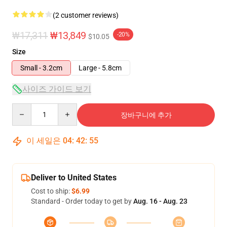
(2 customer reviews)
₩17,311
₩13,849
-20%
$10.05
Size
Small - 3.2cm
Large - 5.8cm
사이즈 가이드 보기
Quantity
장바구니에 추가
이 세일은
04
:
42
:
55
Deliver to United States
Cost to ship:
$6.99
Standard - Order today to get by
Aug. 16 - Aug. 23