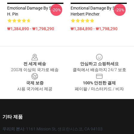
Emotional Damage By Steven
Emotional Damage By Steven
-20%
-20%
H. Pin
Herbert Pincher
₩1,384,890 - ₩1,798,290
₩1,384,890 - ₩1,798,290
Footer
전 세계 배송
안심하고 쇼핑하세요
200개 이상의 국가로 배송
클릭에서 배송까지 24/7 보호
국제 보증
100% 안전한 결제
사용 국가에서 제공
페이팔 / 마스터카드 / 비자
기타 제품
우리의 본사
: 1161 Mission St, 샌프란시스코, CA 94103