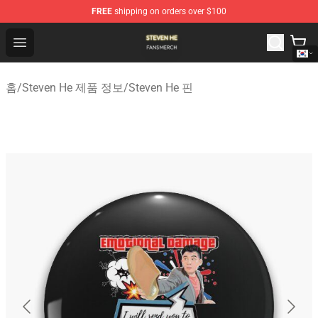
FREE
shipping on orders over $100
Steven He Shop - Official Steven He Merchandise Store
Open menu
홈
/
Steven He 제품 정보
/
Steven He 핀