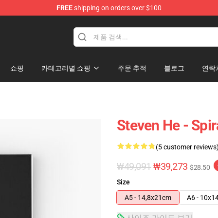
FREE
shipping on orders over $100
쇼핑
카테고리별 쇼핑
주문 추적
블로그
연락
Steven He - Spi
(5 customer reviews
₩49,091
₩39,273
$28.50
Size
A5 - 14,8x21cm
A6 - 10x1
사이즈 가이드 보기