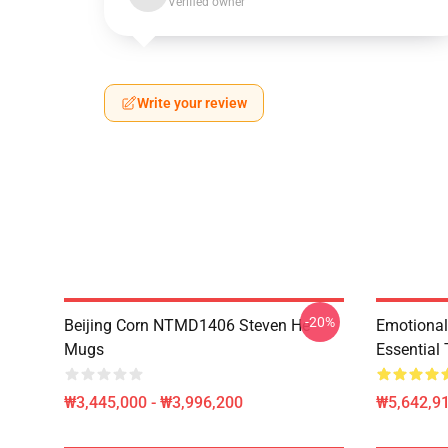
Verified owner
Write your review
-20%
Beijing Corn NTMD1406 Steven He
Emotiona
Mugs
Essential 
₩3,445,000 - ₩3,996,200
₩5,642,91