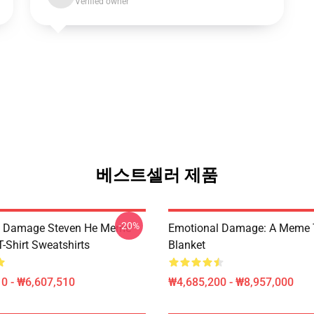
Verified owner
베스트셀러 제품
-20%
l Damage Steven He Meme
Emotional Damage: A Meme
T-Shirt Sweatshirts
Blanket
0 - ₩6,607,510
₩4,685,200 - ₩8,957,000