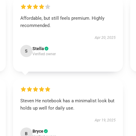
Affordable, but still feels premium. Highly
recommended.
Apr 20, 2025
Stella
S
Verified owner
Steven He notebook has a minimalist look but
holds up well for daily use.
Apr 19, 2025
Bryce
B