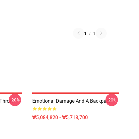
1
/
1
-20%
-20%
 Throw
Emotional Damage And A Backpack
₩5,084,820 - ₩5,718,700