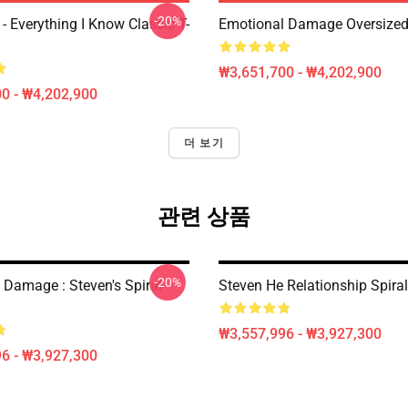
-20%
- Everything I Know Classic T-
Emotional Damage Oversized 
₩3,651,700 - ₩4,202,900
0 - ₩4,202,900
더 보기
관련 상품
-20%
 Damage : Steven's Spiral
Steven He Relationship Spira
₩3,557,996 - ₩3,927,300
6 - ₩3,927,300