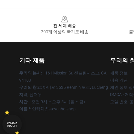
Footer
전 세계 배송
200개 이상의 국가로 배송
클
기타 제품
우리의 
우리의 본사
: 1161 Mission St, 샌프란시스코, CA
제품 정보
94103
이용 약관
우리의 창고
: 아니오 3535 Renmin 도로, Lucheng
개인 정보 정
지역, 원저우
DMCA - 저
시간 :
: 오전 9시 ~ 오후 5시 (월 ~ 금)
모델 번호: 
이름 *
: 연락처@stevenhe.shop
UNLOCK
10% OFF