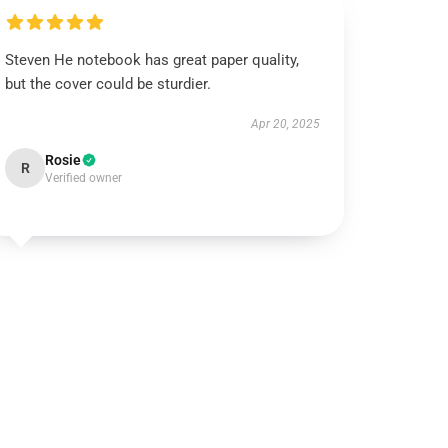
Steven He notebook has great paper quality,
but the cover could be sturdier.
Apr 20, 2025
Rosie
R
Verified owner