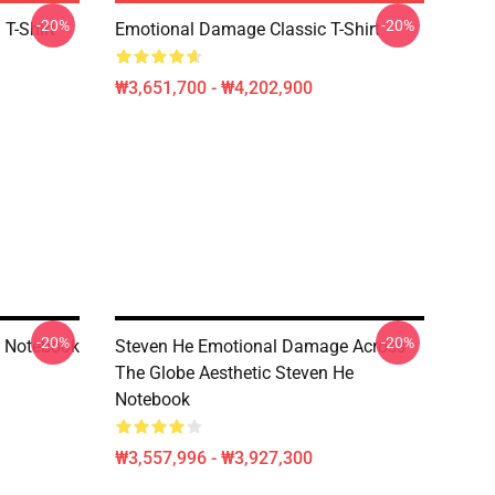
-20%
-20%
T-Shirt
Emotional Damage Classic T-Shirt
₩3,651,700 - ₩4,202,900
-20%
-20%
l Notebook
Steven He Emotional Damage Across
The Globe Aesthetic Steven He
Notebook
₩3,557,996 - ₩3,927,300