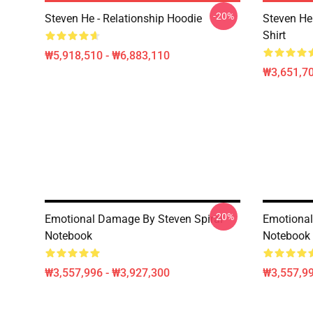
-20%
Steven He - Relationship Hoodie
Steven He 
Shirt
₩5,918,510 - ₩6,883,110
₩3,651,70
-20%
Emotional Damage By Steven Spiral
Emotional
Notebook
Notebook
₩3,557,996 - ₩3,927,300
₩3,557,99