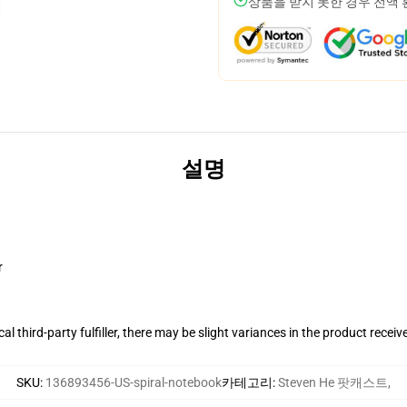
상품을 받지 못한 경우 전액
설명
r
al third-party fulfiller, there may be slight variances in the product receiv
SKU
:
136893456-US-spiral-notebook
카테고리
:
Steven He 팟캐스트
,