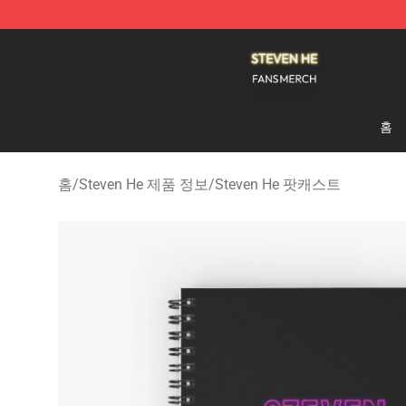
Steven He Shop - Official Steven He Merchandise Store
홈
홈
/
Steven He 제품 정보
/
Steven He 팟캐스트