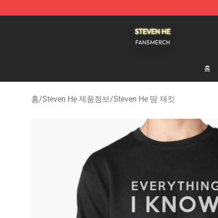
Steven He Shop - Official Steven He Merchandise Store
홈
홈
/
Steven He 제품정보
/
Steven He 땀 재킷