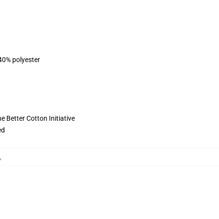
 40% polyester
 Better Cotton Initiative
ed
,