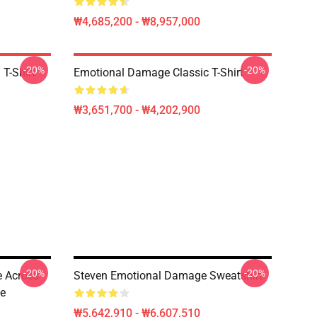
₩4,685,200 - ₩8,957,000
-20%
-20%
T-Shirt
Emotional Damage Classic T-Shirt
₩3,651,700 - ₩4,202,900
-20%
-20%
 Across
Steven Emotional Damage Sweatshirt
He
₩5,642,910 - ₩6,607,510