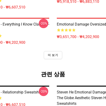
₩5,918,510 - ₩6,883,110
0 - ₩6,607,510
-20%
- Everything I Know Classic T-
Emotional Damage Oversized 
₩3,651,700 - ₩4,202,900
0 - ₩4,202,900
더 보기
관련 상품
-20%
- Relationship Sweatshirt
Steven He Emotional Damage
The Globe Aesthetic Steven 
Sweatshirts
0 - ₩6,607,510