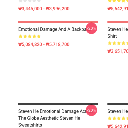
₩3,445,000 - ₩3,996,200
₩5,642,91
-20%
Emotional Damage And A Backpack
Steven He 
Shirt
₩5,084,820 - ₩5,718,700
₩3,651,70
-20%
Steven He Emotional Damage Across
Steven He 
The Globe Aesthetic Steven He
Sweatshirts
₩5,642,91