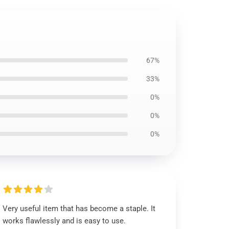
67%
33%
0%
0%
0%
Very useful item that has become a staple. It
works flawlessly and is easy to use.