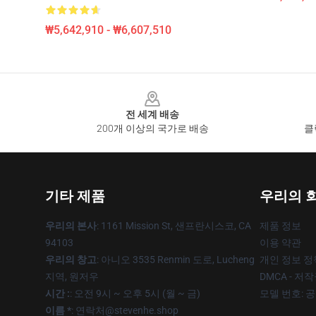
₩5,642,910 - ₩6,607,510
Footer
전 세계 배송
200개 이상의 국가로 배송
클
기타 제품
우리의 
우리의 본사
: 1161 Mission St, 샌프란시스코, CA
제품 정보
94103
이용 약관
우리의 창고
: 아니오 3535 Renmin 도로, Lucheng
개인 정보 정
지역, 원저우
DMCA - 저
시간 :
: 오전 9시 ~ 오후 5시 (월 ~ 금)
모델 번호: 
이름 *
: 연락처@stevenhe.shop