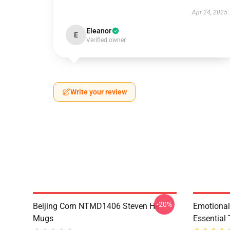
Apr 24, 2025
Eleanor
E
Verified owner
Write your review
-20%
Beijing Corn NTMD1406 Steven He
Emotiona
Mugs
Essential 