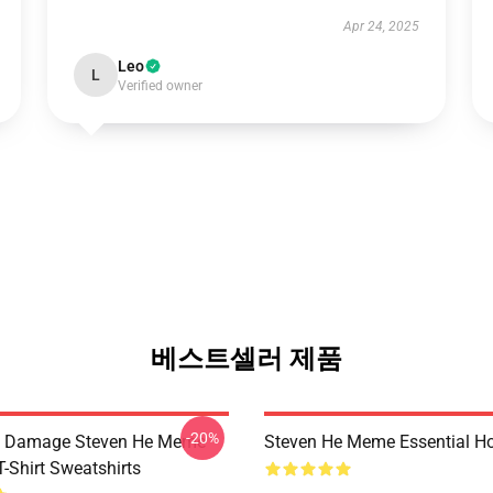
Apr 24, 2025
Leo
L
Verified owner
베스트셀러 제품
-20%
l Damage Steven He Meme
Steven He Meme Essential H
T-Shirt Sweatshirts