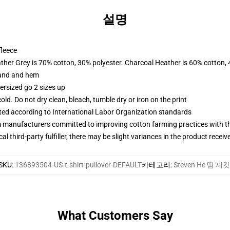
설명
fleece
ather Grey is 70% cotton, 30% polyester. Charcoal Heather is 60% cotton,
band and hem
ersized go 2 sizes up
d. Do not dry clean, bleach, tumble dry or iron on the print
uated according to International Labor Organization standards
m manufacturers committed to improving cotton farming practices with the
al third-party fulfiller, there may be slight variances in the product receiv
SKU
:
136893504-US-t-shirt-pullover-DEFAULT
카테고리
:
Steven He 땀 재킷
What Customers Say