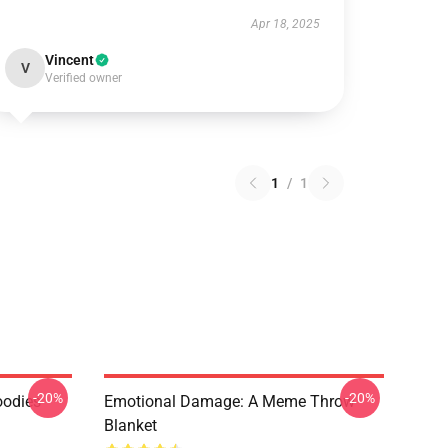
Apr 18, 2025
Vincent
V
Verified owner
1
/
1
-20%
-20%
oodies
Emotional Damage: A Meme Throw
Blanket