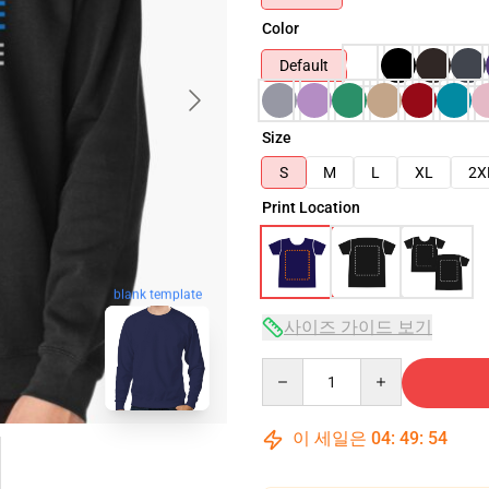
Color
Default
Size
S
M
L
XL
2X
Print Location
blank template
사이즈 가이드 보기
Quantity
이 세일은
04
:
49
:
53