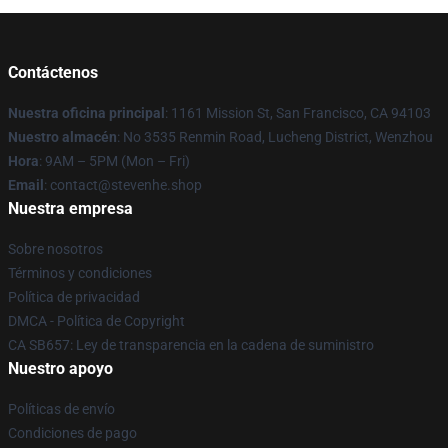
Contáctenos
Nuestra oficina principal
: 1161 Mission St, San Francisco, CA 94103
Nuestro almacén
: No 3535 Renmin Road, Lucheng District, Wenzhou
Hora
: 9AM – 5PM (Mon – Fri)
Email
: contact@stevenhe.shop
Nuestra empresa
Sobre nosotros
Términos y condiciones
Política de privacidad
DMCA - Política de Copyright
CA SB657: Ley de transparencia en la cadena de suministro
Nuestro apoyo
Políticas de envío
Condiciones de pago