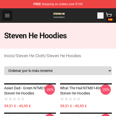
FREE
shipping on orders over $100
Steven He Shop - Official Steven He Merchandise Store
Open menu
Steven He Hoodies
Inicio
/
Steven He Cloth
/
Steven He Hoodies
Asian Dad - Green NTMD1406
What The Hail NTMD1406
-20%
-20%
Steven He Hoodies
Steven He Hoodies
39,51 € - 45,95 €
39,51 € - 45,95 €