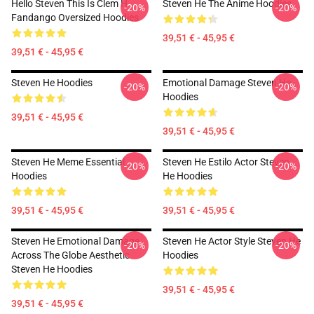
Hello Steven This Is Clem H
Steven He The Anime Hoodies
-20%
-20%
Fandango Oversized Hoodies
39,51 € - 45,95 €
39,51 € - 45,95 €
Steven He Hoodies
Emotional Damage Steven He
-20%
-20%
Hoodies
39,51 € - 45,95 €
39,51 € - 45,95 €
Steven He Meme Essential
Steven He Estilo Actor Steven
-20%
-20%
Hoodies
He Hoodies
39,51 € - 45,95 €
39,51 € - 45,95 €
Steven He Emotional Damage
Steven He Actor Style Steven He
-20%
-20%
Across The Globe Aesthetic
Hoodies
Steven He Hoodies
39,51 € - 45,95 €
39,51 € - 45,95 €