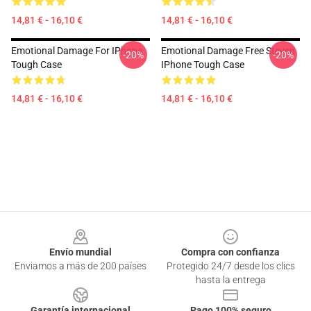
14,81 € - 16,10 €
14,81 € - 16,10 €
Emotional Damage For IPhone
Emotional Damage Free Steven
-20%
-20%
Tough Case
IPhone Tough Case
14,81 € - 16,10 €
14,81 € - 16,10 €
Footer
Envío mundial
Compra con confianza
Enviamos a más de 200 países
Protegido 24/7 desde los clics
hasta la entrega
Garantía internacional
Pago 100% seguro