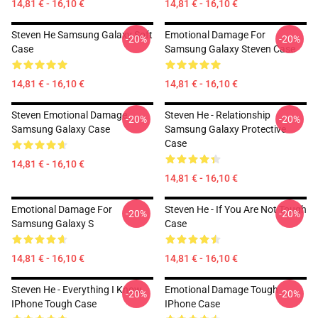
14,81 € - 16,10 €
14,81 € - 16,10 €
Steven He Samsung Galaxy Soft
Emotional Damage For
-20%
-20%
Case
Samsung Galaxy Steven Case
14,81 € - 16,10 €
14,81 € - 16,10 €
Steven Emotional Damage
Steven He - Relationship
-20%
-20%
Samsung Galaxy Case
Samsung Galaxy Protective
Case
14,81 € - 16,10 €
14,81 € - 16,10 €
Emotional Damage For
Steven He - If You Are Not Tough
-20%
-20%
Samsung Galaxy S
Case
14,81 € - 16,10 €
14,81 € - 16,10 €
Steven He - Everything I Know
Emotional Damage Tough
-20%
-20%
IPhone Tough Case
IPhone Case