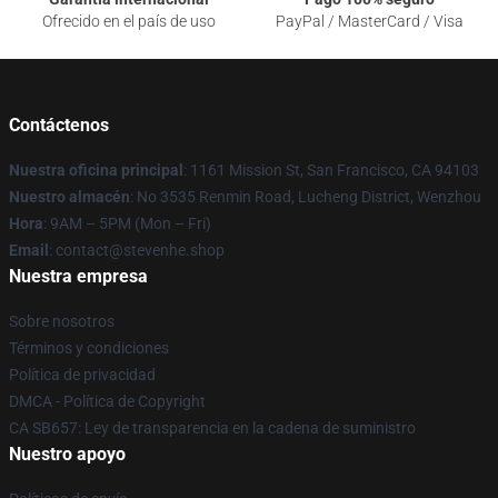
Ofrecido en el país de uso
PayPal / MasterCard / Visa
Contáctenos
Nuestra oficina principal
: 1161 Mission St, San Francisco, CA 94103
Nuestro almacén
: No 3535 Renmin Road, Lucheng District, Wenzhou
Hora
: 9AM – 5PM (Mon – Fri)
Email
: contact@stevenhe.shop
Nuestra empresa
Sobre nosotros
Términos y condiciones
Política de privacidad
DMCA - Política de Copyright
CA SB657: Ley de transparencia en la cadena de suministro
Nuestro apoyo