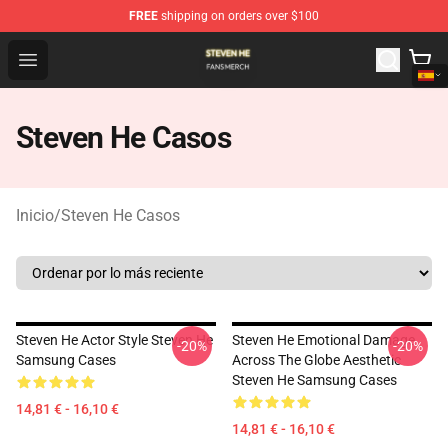
FREE
shipping on orders over $100
Steven He Shop - Official Steven He Merchandise Store
Open menu
Steven He Casos
Inicio
/
Steven He Casos
Steven He Actor Style Steven He
Steven He Emotional Damage
-20%
-20%
Samsung Cases
Across The Globe Aesthetic
Steven He Samsung Cases
14,81 € - 16,10 €
14,81 € - 16,10 €