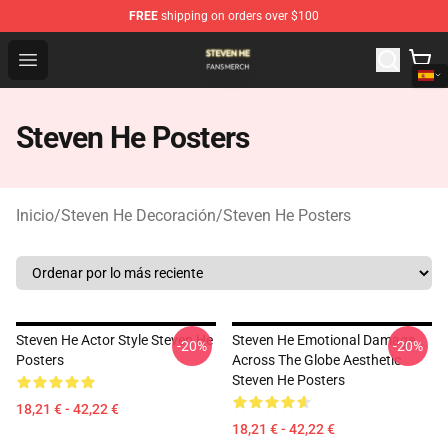
FREE
shipping on orders over $100
Steven He Shop - Official Steven He Merchandise Store
Open menu
Steven He Posters
Inicio
/
Steven He Decoración
/
Steven He Posters
Steven He Actor Style Steven He
Steven He Emotional Damage
-20%
-20%
Posters
Across The Globe Aesthetic
Steven He Posters
18,21 € - 42,22 €
18,21 € - 42,22 €