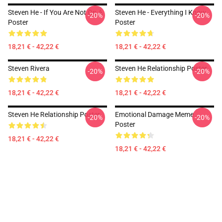
Steven He - If You Are Not On A
Steven He - Everything I Know
-20%
-20%
Poster
Poster
18,21 € - 42,22 €
18,21 € - 42,22 €
Steven Rivera
Steven He Relationship Poster
-20%
-20%
18,21 € - 42,22 €
18,21 € - 42,22 €
Steven He Relationship Poster
Emotional Damage Meme
-20%
-20%
Poster
18,21 € - 42,22 €
18,21 € - 42,22 €