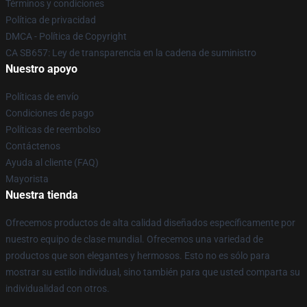
Términos y condiciones
Política de privacidad
DMCA - Política de Copyright
CA SB657: Ley de transparencia en la cadena de suministro
Nuestro apoyo
Políticas de envío
Condiciones de pago
Políticas de reembolso
Contáctenos
Ayuda al cliente (FAQ)
Mayorista
Nuestra tienda
Ofrecemos productos de alta calidad diseñados específicamente por
nuestro equipo de clase mundial. Ofrecemos una variedad de
productos que son elegantes y hermosos. Esto no es sólo para
mostrar su estilo individual, sino también para que usted comparta su
individualidad con otros.