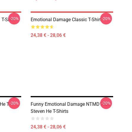
-20%
-20%
T-Shirt
Emotional Damage Classic T-Shirt
24,38 € - 28,06 €
-20%
-20%
He T-
Funny Emotional Damage NTMD1406
Steven He T-Shirts
24,38 € - 28,06 €