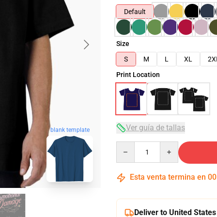
Default
Size
S
M
L
XL
2X
Print Location
Ver guía de tallas
blank template
Quantity
Esta venta termina en
00
Deliver to United States