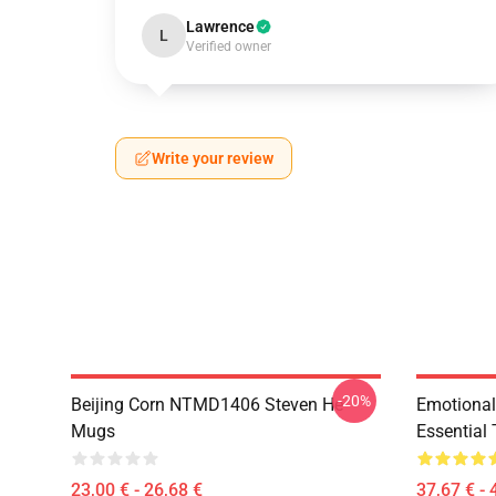
Lawrence
L
Verified owner
Write your review
-20%
Beijing Corn NTMD1406 Steven He
Emotiona
Mugs
Essential 
23,00 € - 26,68 €
37,67 € - 