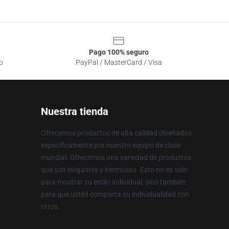
Pago 100% seguro
o
PayPal / MasterCard / Visa
Nuestra tienda
Ofrecemos productos de alta calidad diseñados
específicamente por nuestro equipo de clase
mundial. Ofrecemos una variedad de productos
que son elegantes y hermosos. Esto no es sólo
para mostrar su estilo individual, sino también
para que usted comparta su individualidad con
otros.