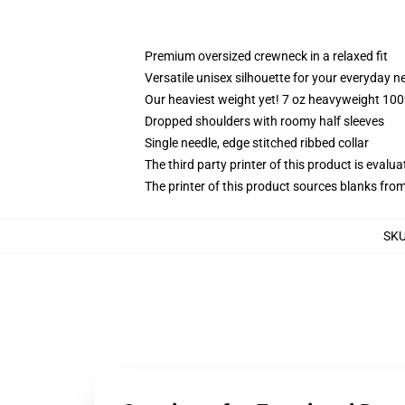
Premium oversized crewneck in a relaxed fit
Versatile unisex silhouette for your everyday n
Our heaviest weight yet! 7 oz heavyweight 100%
Dropped shoulders with roomy half sleeves
Single needle, edge stitched ribbed collar
The third party printer of this product is eval
The printer of this product sources blanks fro
SK