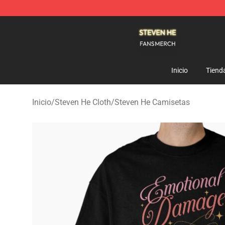
Steven He Shop - Official Steven He Merchandise Store
Inicio
Tiend
Inicio
/
Steven He Cloth
/
Steven He Camisetas