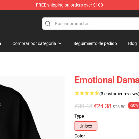
FREE
shipping on orders over $100
a
Comprar por categoría
Seguimiento de pedido
Blog
Emotional Damag
(3 customer reviews
€30.48
€24.38
-20%
$26.50
Type
Unisex
Color