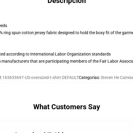
Descripción
eeds
 ring spun cotton jersey fabric designed to hold the boxy fit of the garm
uated according to International Labor Organization standards
m manufacturers that are participating members of the Fair Labor Associ
U
:
165653697-US-oversized-t-shirt-DEFAULT
Categorías
:
Steven He Camis
What Customers Say