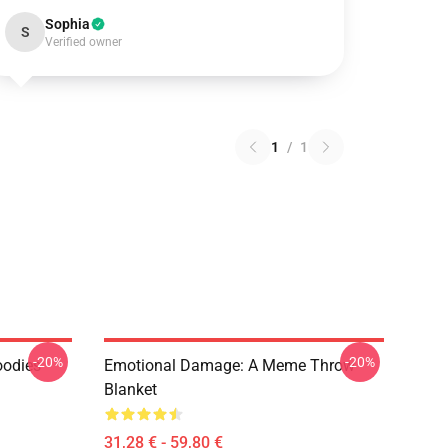
Sophia
S
Verified owner
1
/
1
-20%
-20%
oodies
Emotional Damage: A Meme Throw
Blanket
31,28 € - 59,80 €