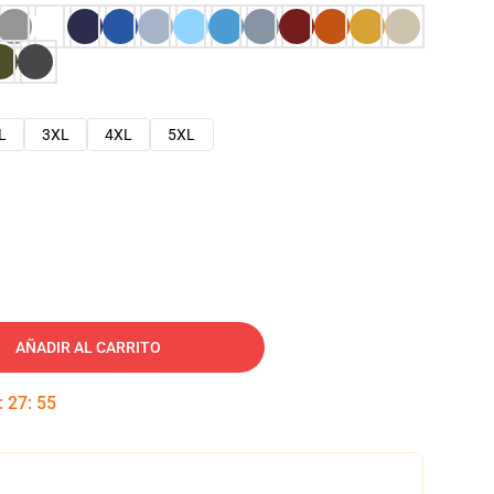
L
3XL
4XL
5XL
AÑADIR AL CARRITO
:
27
:
54