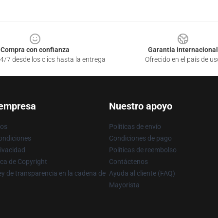
Compra con confianza
Garantía internacional
4/7 desde los clics hasta la entrega
Ofrecido en el país de us
 empresa
Nuestro apoyo
ros
Políticas de envío
ondiciones
Condiciones de pago
rivacidad
Políticas de reembolso
ica de Copyright
Contáctenos
y de transparencia en la cadena de
Ayuda al cliente (FAQ)
Mayorista