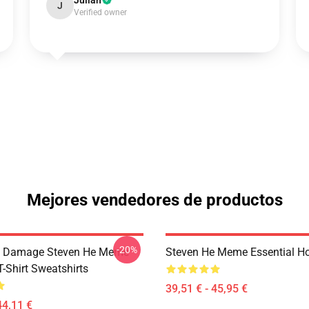
Julian
J
Verified owner
Mejores vendedores de productos
-20%
l Damage Steven He Meme
Steven He Meme Essential H
T-Shirt Sweatshirts
39,51 € - 45,95 €
44,11 €