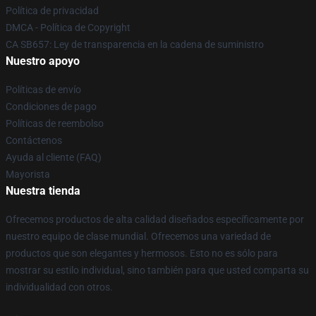
Política de privacidad
DMCA - Política de Copyright
CA SB657: Ley de transparencia en la cadena de suministro
Nuestro apoyo
Políticas de envío
Condiciones de pago
Políticas de reembolso
Contáctenos
Ayuda al cliente (FAQ)
Mayorista
Nuestra tienda
Ofrecemos productos de alta calidad diseñados específicamente por
nuestro equipo de clase mundial. Ofrecemos una variedad de
productos que son elegantes y hermosos. Esto no es sólo para
mostrar su estilo individual, sino también para que usted comparta su
individualidad con otros.