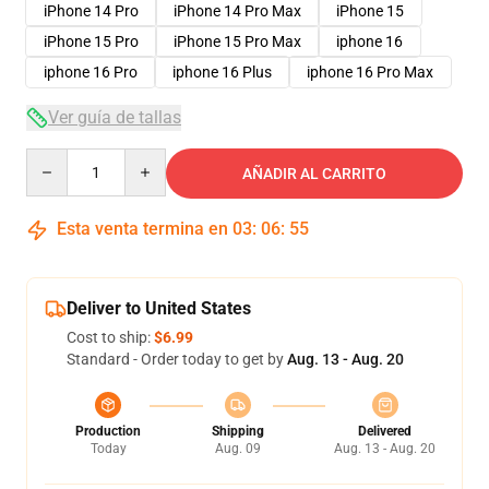
iPhone 14 Pro
iPhone 14 Pro Max
iPhone 15
iPhone 15 Pro
iPhone 15 Pro Max
iphone 16
iphone 16 Pro
iphone 16 Plus
iphone 16 Pro Max
Ver guía de tallas
Quantity
AÑADIR AL CARRITO
Esta venta termina en
03
:
06
:
54
Deliver to United States
Cost to ship:
$6.99
Standard - Order today to get by
Aug. 13 - Aug. 20
Production
Shipping
Delivered
Today
Aug. 09
Aug. 13 - Aug. 20