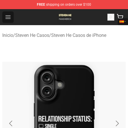
FREE
shipping on orders over $100
Steven He Shop - Official Steven He Merchandise Store
Open menu
Inicio
/
Steven He Casos
/
Steven He Casos de iPhone