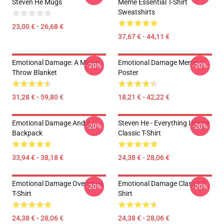
Steven He Mugs
Meme Essential T-Shirt
Sweatshirts
23,00 € - 26,68 €
37,67 € - 44,11 €
Emotional Damage: A Meme
Emotional Damage Meme
-20%
-20%
Throw Blanket
Poster
31,28 € - 59,80 €
18,21 € - 42,22 €
Emotional Damage And A
Steven He - Everything I Know
-20%
-20%
Backpack
Classic T-Shirt
33,94 € - 38,18 €
24,38 € - 28,06 €
Emotional Damage Oversized
Emotional Damage Classic T-
-20%
-20%
T-Shirt
Shirt
24,38 € - 28,06 €
24,38 € - 28,06 €