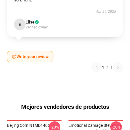
so bright.
Apr 24, 2025
Elise
E
Verified owner
Write your review
1
/
1
Mejores vendedores de productos
Beijing Corn NTMD1406
Emotional Damage Steven He
-20%
-20%