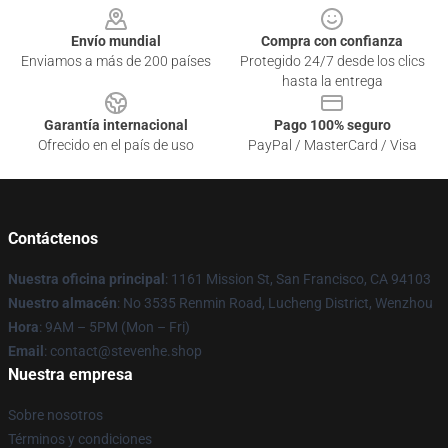
Envío mundial
Compra con confianza
Enviamos a más de 200 países
Protegido 24/7 desde los clics
hasta la entrega
Garantía internacional
Pago 100% seguro
Ofrecido en el país de uso
PayPal / MasterCard / Visa
Contáctenos
Nuestra oficina principal
: 1161 Mission St, San Francisco, CA 94103
Nuestro almacén
: No 3535 Renmin Road, Lucheng District, Wenzhou
Hora
: 9AM – 5PM (Mon – Fri)
Email
: contact@stevenhe.shop
Nuestra empresa
Sobre nosotros
Términos y condiciones