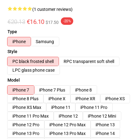
(1 customer reviews)
€20.13
€16.10
-20%
$17.50
Type
iPhone
Samsung
Style
PC black frosted shell
RPC transparent soft shell
LPC glass phone case
Model
iPhone 7
iPhone 7 Plus
iPhone 8
iPhone 8 Plus
iPhone X
iPhone XR
iPhone XS
iPhone XS Max
iPhone 11
iPhone 11 Pro
iPhone 11 Pro Max
iPhone 12
iPhone 12 Mini
iPhone 12 Pro
iPhone 12 Pro Max
iPhone 13
iPhone 13 Pro
iPhone 13 Pro Max
iPhone 14